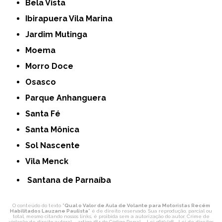
Bela Vista
Ibirapuera Vila Marina
Jardim Mutinga
Moema
Morro Doce
Osasco
Parque Anhanguera
Santa Fé
Santa Mônica
Sol Nascente
Vila Menck
Santana de Parnaíba
O conteúdo do texto "
Qual o Valor de Aula de Volante para Motoristas Recém
Habilitados Lauzane Paulista
" é de direito reservado. Sua reprodução, parcial ou
total, mesmo citando nossos links, é proibida sem a autorização do autor. Crime de
violação de direito autoral – artigo 184 do Código Penal –
Lei 9610/98 - Lei de direitos