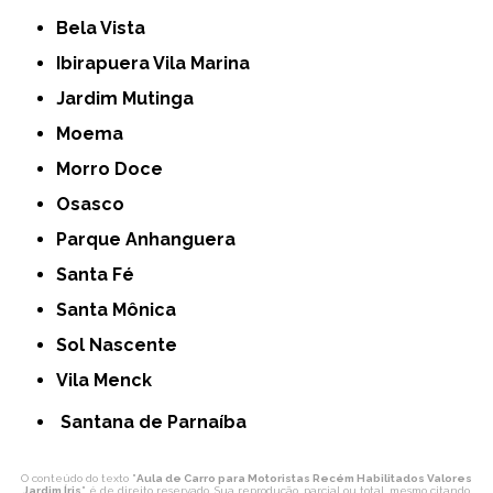
Bela Vista
Ibirapuera Vila Marina
Jardim Mutinga
Moema
Morro Doce
Osasco
Parque Anhanguera
Santa Fé
Santa Mônica
Sol Nascente
Vila Menck
Santana de Parnaíba
O conteúdo do texto "
Aula de Carro para Motoristas Recém Habilitados Valores
Jardim Íris
" é de direito reservado. Sua reprodução, parcial ou total, mesmo citando