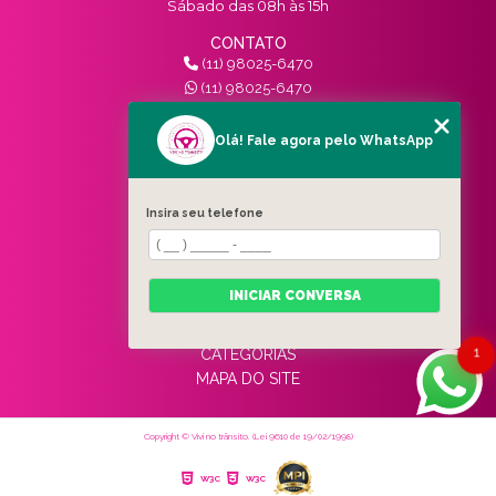
Sábado das 08h às 15h
CONTATO
(11) 98025-6470
(11) 98025-6470
contato@vivinotransito.com.br
SIGA-NOS!
Olá! Fale agora pelo WhatsApp
MENU
Insira seu telefone
HOME
QUEM SOMOS
SERVIÇOS
INICIAR CONVERSA
BLOG
CONTATO
1
CATEGORIAS
MAPA DO SITE
Copyright © Vivi no trânsito. (Lei 9610 de 19/02/1998)
W3C
W3C