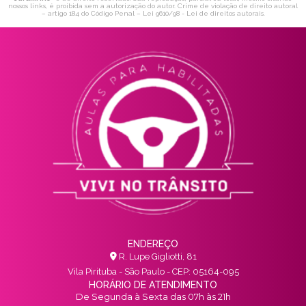
nossos links, é proibida sem a autorização do autor. Crime de violação de direito autoral
– artigo 184 do Código Penal –
Lei 9610/98 - Lei de direitos autorais
.
ENDEREÇO
R. Lupe Gigliotti, 81
Vila Pirituba - São Paulo - CEP: 05164-095
HORÁRIO DE ATENDIMENTO
De Segunda à Sexta das 07h às 21h