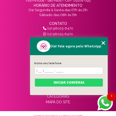
Vila Pirituba - São Paulo - CEP: 05164-095
HORÁRIO DE ATENDIMENTO
De Segunda à Sexta das 07h às 21h
Sábado das 08h às 15h
CONTATO
(11) 98025-6470
(11) 98025-6470
contato@vivinotransito.com.br
SIGA-NOS!
Olá! Fale agora pelo WhatsApp
MENU
Insira seu telefone
HOME
QUEM SOMOS
SERVIÇOS
INICIAR CONVERSA
BLOG
CONTATO
1
CATEGORIAS
MAPA DO SITE
Copyright © Vivi no trânsito. (Lei 9610 de 19/02/1998)