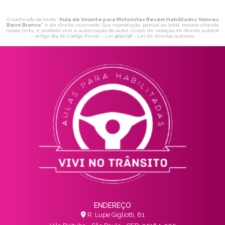
O conteúdo do texto "
Aula de Volante para Motoristas Recém Habilitados Valores
Barro Branco
" é de direito reservado. Sua reprodução, parcial ou total, mesmo citando
nossos links, é proibida sem a autorização do autor. Crime de violação de direito autoral
– artigo 184 do Código Penal –
Lei 9610/98 - Lei de direitos autorais
.
ENDEREÇO
R. Lupe Gigliotti, 81