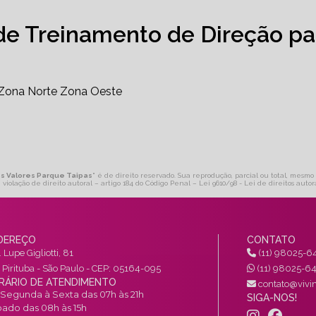
de Treinamento de Direção pa
Zona Norte
Zona Oeste
os Valores Parque Taipas
" é de direito reservado. Sua reprodução, parcial ou total, mesmo 
 violação de direito autoral – artigo 184 do Código Penal –
Lei 9610/98 - Lei de direitos autor
DEREÇO
CONTATO
 Lupe Gigliotti, 81
(11) 98025-6
a Pirituba - São Paulo - CEP: 05164-095
(11) 98025-6
RÁRIO DE ATENDIMENTO
contato@vivin
Segunda à Sexta das 07h às 21h
SIGA-NOS!
ado das 08h às 15h