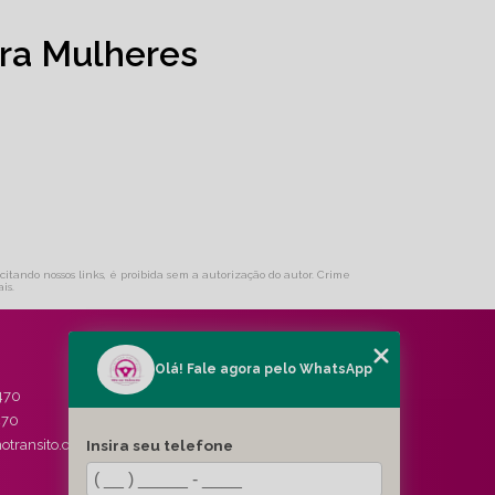
ra Mulheres
citando nossos links, é proibida sem a autorização do autor. Crime
ais
.
Olá! Fale agora pelo WhatsApp
MENU
470
HOME
470
QUEM SOMOS
Insira seu telefone
otransito.com.br
SERVIÇOS
BLOG
CONTATO