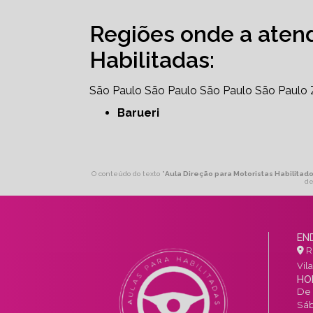
Regiões onde a aten
Habilitadas:
São Paulo
São Paulo
São Paulo
São Paulo
Barueri
O conteúdo do texto "
Aula Direção para Motoristas Habilitad
de
EN
R.
Vil
HO
De 
Sáb