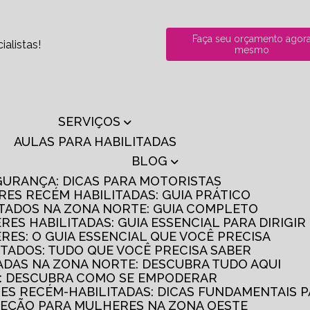
Faça seu orçamento agor
alistas!
mesmo
SERVIÇOS
AULAS PARA HABILITADAS
BLOG
GURANÇA: DICAS PARA MOTORISTAS
RES RECÉM HABILITADAS: GUIA PRÁTICO
ITADOS NA ZONA NORTE: GUIA COMPLETO
RES HABILITADAS: GUIA ESSENCIAL PARA DIRIGI
RES: O GUIA ESSENCIAL QUE VOCÊ PRECISA
ITADOS: TUDO QUE VOCÊ PRECISA SABER
TADAS NA ZONA NORTE: DESCUBRA TUDO AQUI
S: DESCUBRA COMO SE EMPODERAR
RES RECÉM-HABILITADAS: DICAS FUNDAMENTAIS 
IREÇÃO PARA MULHERES NA ZONA OESTE