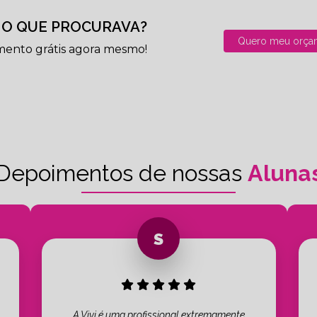
O QUE PROCURAVA?
Quero meu orça
mento grátis agora mesmo!
Depoimentos de nossas
Aluna
A Vivi é uma profissional extremamente