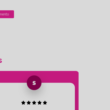
mento
s