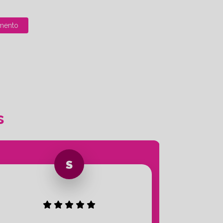
mento
s