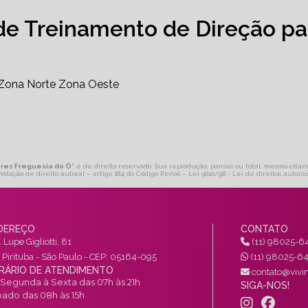
de Treinamento de Direção pa
Zona Norte
Zona Oeste
ores Freguesia do Ó
" é de direito reservado. Sua reprodução, parcial ou total, mesmo citan
violação de direito autoral – artigo 184 do Código Penal –
Lei 9610/98 - Lei de direitos autorai
DEREÇO
CONTATO
 Lupe Gigliotti, 81
(11) 98025-6
a Pirituba - São Paulo - CEP: 05164-095
(11) 98025-6
RÁRIO DE ATENDIMENTO
contato@vivin
Segunda à Sexta das 07h às 21h
SIGA-NOS!
ado das 08h às 15h