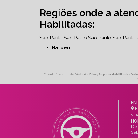
Regiões onde a aten
Habilitadas:
São Paulo
São Paulo
São Paulo
São Paulo
Barueri
O conteúdo do texto "
Aula de Direção para Habilitados Val
EN
R.
Vil
HO
De 
Sáb