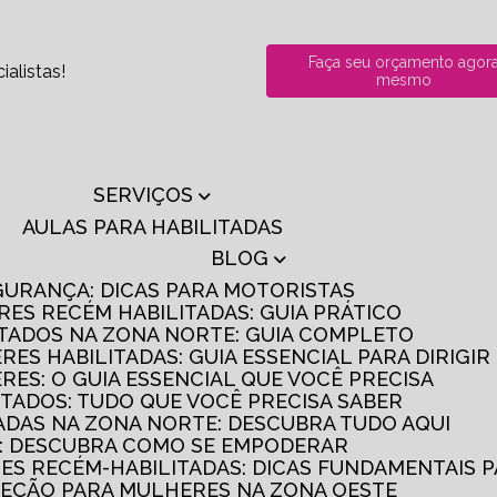
Faça seu orçamento agor
alistas!
mesmo
SERVIÇOS
AULAS PARA HABILITADAS
BLOG
GURANÇA: DICAS PARA MOTORISTAS
RES RECÉM HABILITADAS: GUIA PRÁTICO
ITADOS NA ZONA NORTE: GUIA COMPLETO
RES HABILITADAS: GUIA ESSENCIAL PARA DIRIGI
RES: O GUIA ESSENCIAL QUE VOCÊ PRECISA
ITADOS: TUDO QUE VOCÊ PRECISA SABER
TADAS NA ZONA NORTE: DESCUBRA TUDO AQUI
S: DESCUBRA COMO SE EMPODERAR
RES RECÉM-HABILITADAS: DICAS FUNDAMENTAIS 
IREÇÃO PARA MULHERES NA ZONA OESTE