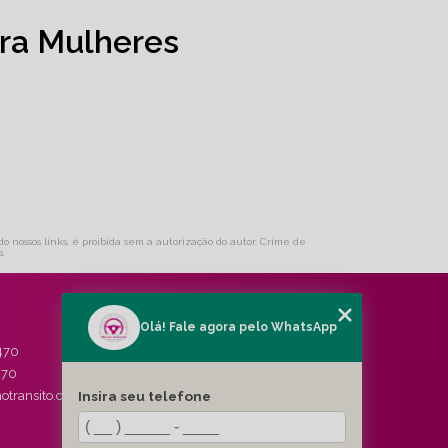
ra Mulheres
do nossos links, é proibida sem a autorização do autor. Crime de
s
.
Olá! Fale agora pelo WhatsApp
MENU
470
HOME
470
QUEM SOMOS
Insira seu telefone
otransito.com.br
SERVIÇOS
BLOG
CONTATO