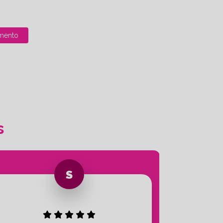
mento
s