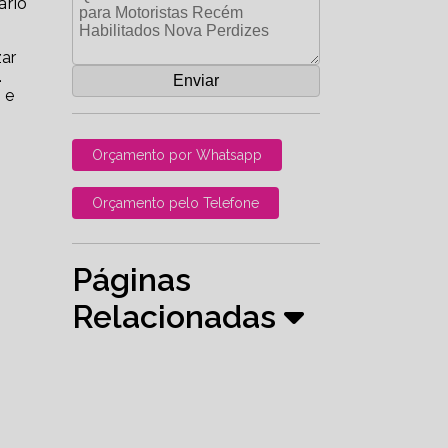
ário
zar
.
 e
Orçamento por Whatsapp
Orçamento pelo Telefone
Páginas
Relacionadas