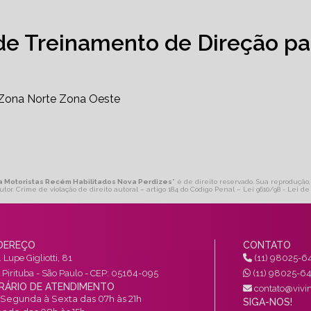
de Treinamento de Direção pa
Zona Norte
Zona Oeste
ra Motoristas Recém Habilitados Nova Perdizes
" é de direito reservado. Sua reprodução,
utor. Crime de violação de direito autoral – artigo 184 do Código Penal –
Lei 9610/98 - Lei de 
DEREÇO
CONTATO
 Lupe Gigliotti, 81
(11) 98025-6
a Pirituba - São Paulo - CEP: 05164-095
(11) 98025-6
RÁRIO DE ATENDIMENTO
contato@vivin
Segunda à Sexta das 07h às 21h
SIGA-NOS!