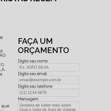
as
FAÇA UM
ORÇAMENTO
ba
ÇÃO
Digite seu nome
TO
LA.
Digite seu email
 é
Digite seu telefone
Mensagem
a que