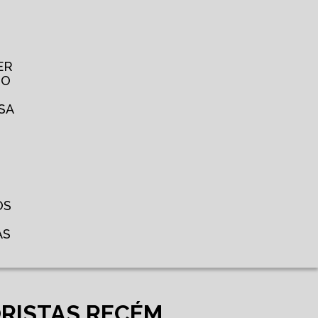
ER
TO
SA
OS
AS
ORISTAS RECÉM