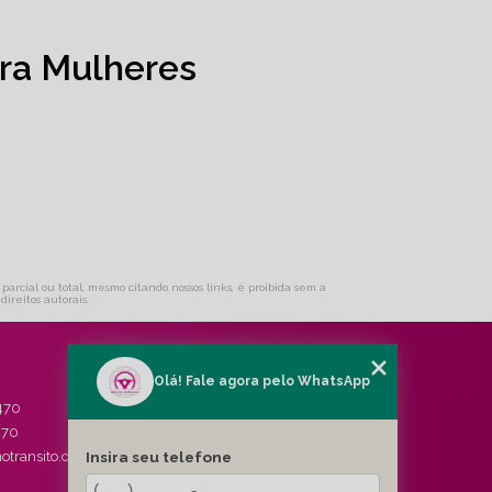
ra Mulheres
 parcial ou total, mesmo citando nossos links, é proibida sem a
direitos autorais
.
Olá! Fale agora pelo WhatsApp
MENU
470
HOME
470
QUEM SOMOS
Insira seu telefone
otransito.com.br
SERVIÇOS
BLOG