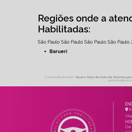
Regiões onde a aten
Habilitadas:
São Paulo
São Paulo
São Paulo
São Paulo
Barueri
O conteúdo do texto "
Qual o Valor de Aula de Volante pa
autorização do a
EN
R.
Vil
HO
De 