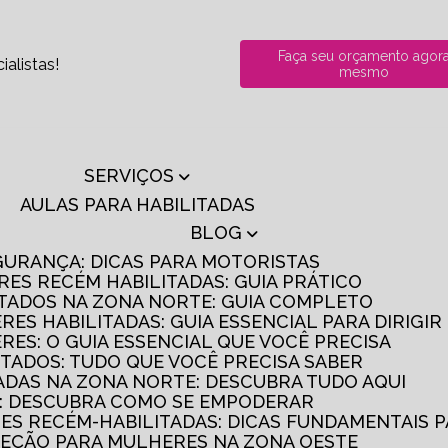
Faça seu orçamento agor
alistas!
mesmo
SERVIÇOS
AULAS PARA HABILITADAS
BLOG
GURANÇA: DICAS PARA MOTORISTAS
RES RECÉM HABILITADAS: GUIA PRÁTICO
ITADOS NA ZONA NORTE: GUIA COMPLETO
RES HABILITADAS: GUIA ESSENCIAL PARA DIRIGI
RES: O GUIA ESSENCIAL QUE VOCÊ PRECISA
ITADOS: TUDO QUE VOCÊ PRECISA SABER
TADAS NA ZONA NORTE: DESCUBRA TUDO AQUI
S: DESCUBRA COMO SE EMPODERAR
RES RECÉM-HABILITADAS: DICAS FUNDAMENTAIS 
IREÇÃO PARA MULHERES NA ZONA OESTE