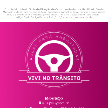
O conteúdo do texto "
Aula de Direção de Carro para Motorista Habilitado Santa
Mônica
" é de direito reservado. Sua reprodução, parcial ou total, mesmo citando nossos
links, é proibida sem a autorização do autor. Crime de violação de direito autoral –
artigo 184 do Código Penal –
Lei 9610/98 - Lei de direitos autorais
.
ENDEREÇO
R. Lupe Gigliotti, 81