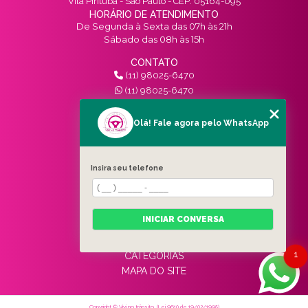
Vila Pirituba - São Paulo - CEP: 05164-095
HORÁRIO DE ATENDIMENTO
De Segunda à Sexta das 07h às 21h
Sábado das 08h às 15h
CONTATO
(11) 98025-6470
(11) 98025-6470
contato@vivinotransito.com.br
SIGA-NOS!
Olá! Fale agora pelo WhatsApp
MENU
Insira seu telefone
HOME
QUEM SOMOS
SERVIÇOS
INICIAR CONVERSA
BLOG
CONTATO
1
CATEGORIAS
MAPA DO SITE
Copyright © Vivi no trânsito. (Lei 9610 de 19/02/1998)