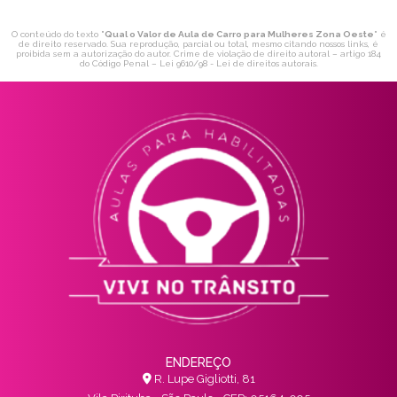
O conteúdo do texto "
Qual o Valor de Aula de Carro para Mulheres Zona Oeste
" é
de direito reservado. Sua reprodução, parcial ou total, mesmo citando nossos links, é
proibida sem a autorização do autor. Crime de violação de direito autoral – artigo 184
do Código Penal –
Lei 9610/98 - Lei de direitos autorais
.
ENDEREÇO
R. Lupe Gigliotti, 81