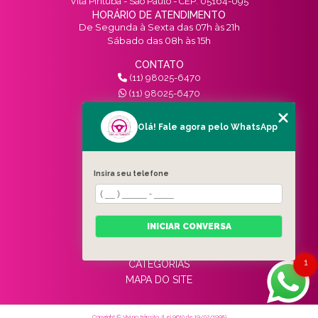
Vila Pirituba - São Paulo - CEP: 05164-095
HORÁRIO DE ATENDIMENTO
De Segunda à Sexta das 07h às 21h
Sábado das 08h às 15h
CONTATO
(11) 98025-6470
(11) 98025-6470
contato@vivinotransito.com.br
SIGA-NOS!
Olá! Fale agora pelo WhatsApp
MENU
Insira seu telefone
HOME
QUEM SOMOS
SERVIÇOS
INICIAR CONVERSA
BLOG
CONTATO
1
CATEGORIAS
MAPA DO SITE
Copyright © Vivi no trânsito. (Lei 9610 de 19/02/1998)