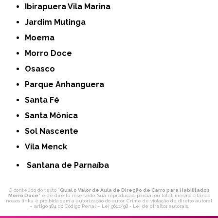
Ibirapuera Vila Marina
Jardim Mutinga
Moema
Morro Doce
Osasco
Parque Anhanguera
Santa Fé
Santa Mônica
Sol Nascente
Vila Menck
Santana de Parnaíba
O conteúdo do texto "
Qual o Valor de Aula de Direção de Carro para Habilitados
Morro Doce
" é de direito reservado. Sua reprodução, parcial ou total, mesmo citando
nossos links, é proibida sem a autorização do autor. Crime de violação de direito autoral
– artigo 184 do Código Penal –
Lei 9610/98 - Lei de direitos autorais
.