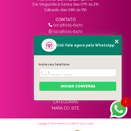
De Segunda à Sexta das 07h às 21h
Sábado das 08h às 15h
CONTATO
(11) 98025-6470
(11) 98025-6470
contato@vivinotransito.com.br
SIGA-NOS!
Olá! Fale agora pelo WhatsApp
MENU
Insira seu telefone
HOME
QUEM SOMOS
SERVIÇOS
INICIAR CONVERSA
BLOG
CONTATO
1
CATEGORIAS
MAPA DO SITE
Copyright © Vivi no trânsito. (Lei 9610 de 19/02/1998)