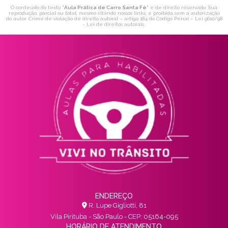
O conteúdo do texto "
Aula Prática de Carro Santa Fé
" é de direito reservado. Sua
reprodução, parcial ou total, mesmo citando nossos links, é proibida sem a autorização
do autor. Crime de violação de direito autoral – artigo 184 do Código Penal –
Lei 9610/98
- Lei de direitos autorais
.
ENDEREÇO
R. Lupe Gigliotti, 81
Vila Pirituba - São Paulo - CEP: 05164-095
HORÁRIO DE ATENDIMENTO