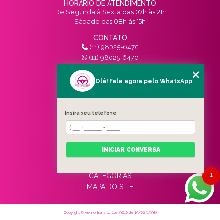
HORÁRIO DE ATENDIMENTO
De Segunda à Sexta das 07h às 21h
Sábado das 08h às 15h
CONTATO
(11) 98025-6470
(11) 98025-6470
contato@vivinotransito.com.br
SIGA-NOS!
Olá! Fale agora pelo WhatsApp
MENU
Insira seu telefone
HOME
QUEM SOMOS
SERVIÇOS
INICIAR CONVERSA
BLOG
CONTATO
1
CATEGORIAS
MAPA DO SITE
Copyright © Vivi no trânsito. (Lei 9610 de 19/02/1998)