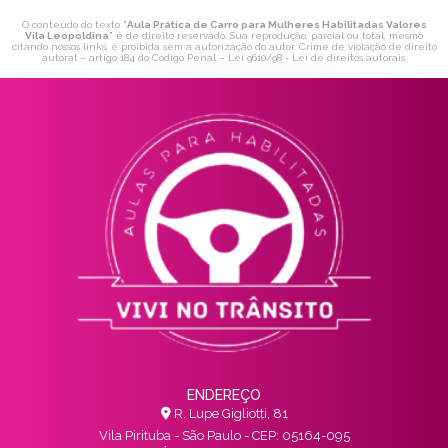
O conteúdo do texto "
Aula Prática de Carro para Mulheres Habilitadas Valores
Vila Leopoldina
" é de direito reservado. Sua reprodução, parcial ou total, mesmo
citando nossos links, é proibida sem a autorização do autor. Crime de violação de direito
autoral – artigo 184 do Código Penal –
Lei 9610/98 - Lei de direitos autorais
.
ENDEREÇO
R. Lupe Gigliotti, 81
Vila Pirituba - São Paulo - CEP: 05164-095