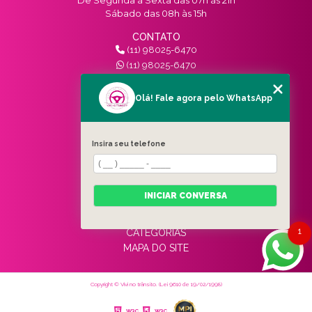
Sábado das 08h às 15h
CONTATO
(11) 98025-6470
(11) 98025-6470
contato@vivinotransito.com.br
SIGA-NOS!
Olá! Fale agora pelo WhatsApp
MENU
Insira seu telefone
HOME
QUEM SOMOS
SERVIÇOS
INICIAR CONVERSA
BLOG
CONTATO
1
CATEGORIAS
MAPA DO SITE
Copyright © Vivi no trânsito. (Lei 9610 de 19/02/1998)
W3C
W3C