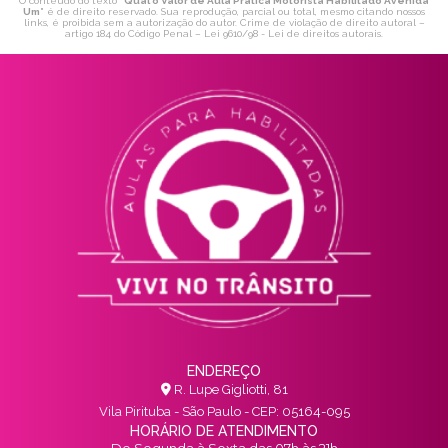
O conteúdo do texto "
Qual o Valor de Aula Prática Motorista Habilitado Avenida
Um
" é de direito reservado. Sua reprodução, parcial ou total, mesmo citando nossos
links, é proibida sem a autorização do autor. Crime de violação de direito autoral –
artigo 184 do Código Penal –
Lei 9610/98 - Lei de direitos autorais
.
ENDEREÇO
R. Lupe Gigliotti, 81
Vila Pirituba - São Paulo - CEP: 05164-095
HORÁRIO DE ATENDIMENTO
De Segunda à Sexta das 07h às 21h