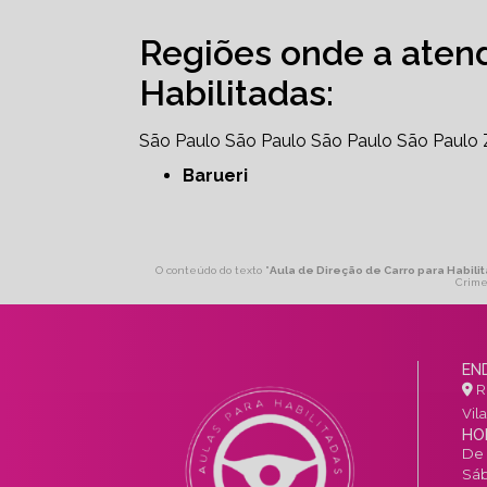
Regiões onde a aten
Habilitadas:
São Paulo
São Paulo
São Paulo
São Paulo
Barueri
O conteúdo do texto "
Aula de Direção de Carro para Habili
Crime
EN
R.
Vil
HO
De 
Sáb