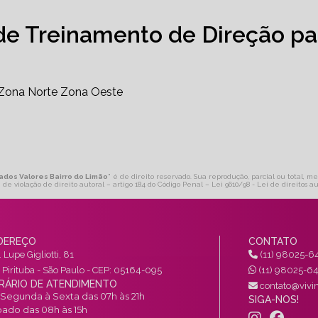
de Treinamento de Direção pa
Zona Norte
Zona Oeste
tados Valores Bairro do Limão
" é de direito reservado. Sua reprodução, parcial ou total, me
 de violação de direito autoral – artigo 184 do Código Penal –
Lei 9610/98 - Lei de direitos au
DEREÇO
CONTATO
 Lupe Gigliotti, 81
(11) 98025-6
a Pirituba - São Paulo - CEP: 05164-095
(11) 98025-6
RÁRIO DE ATENDIMENTO
contato@vivin
Segunda à Sexta das 07h às 21h
SIGA-NOS!
ado das 08h às 15h