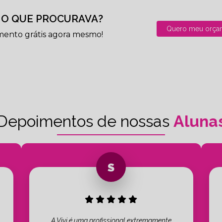
O QUE PROCURAVA?
Quero meu orça
mento grátis agora mesmo!
Depoimentos de nossas
Aluna
A Vivi é uma profissional extremamente