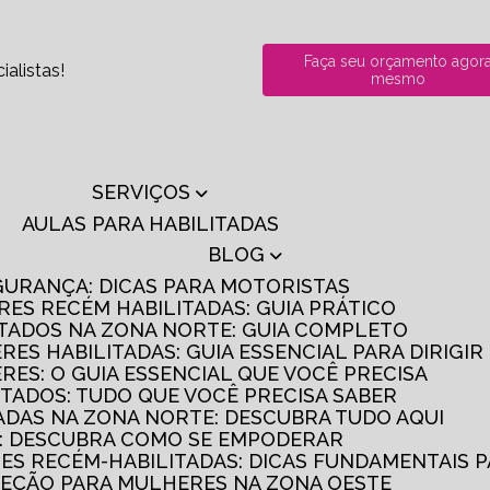
Faça seu orçamento agor
alistas!
mesmo
SERVIÇOS
AULAS PARA HABILITADAS
BLOG
GURANÇA: DICAS PARA MOTORISTAS
RES RECÉM HABILITADAS: GUIA PRÁTICO
ITADOS NA ZONA NORTE: GUIA COMPLETO
RES HABILITADAS: GUIA ESSENCIAL PARA DIRIGI
RES: O GUIA ESSENCIAL QUE VOCÊ PRECISA
ITADOS: TUDO QUE VOCÊ PRECISA SABER
TADAS NA ZONA NORTE: DESCUBRA TUDO AQUI
S: DESCUBRA COMO SE EMPODERAR
RES RECÉM-HABILITADAS: DICAS FUNDAMENTAIS 
IREÇÃO PARA MULHERES NA ZONA OESTE