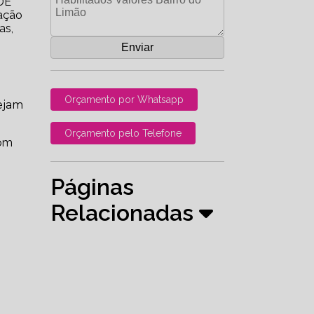
DE
ação
as,
Orçamento por Whatsapp
ejam
Orçamento pelo Telefone
om
Páginas
Relacionadas