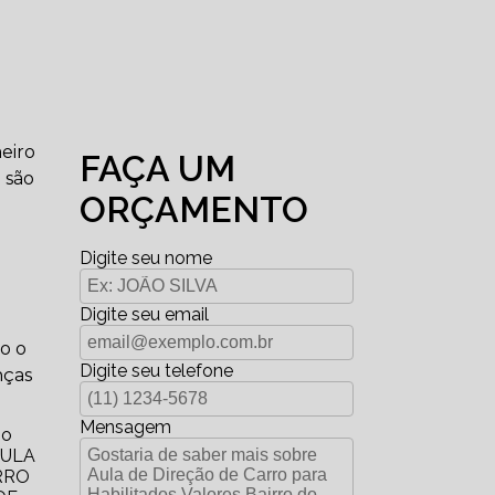
eiro
FAÇA UM
 são
ORÇAMENTO
Digite seu nome
Digite seu email
o o
Digite seu telefone
nças
Mensagem
no
AULA
RRO