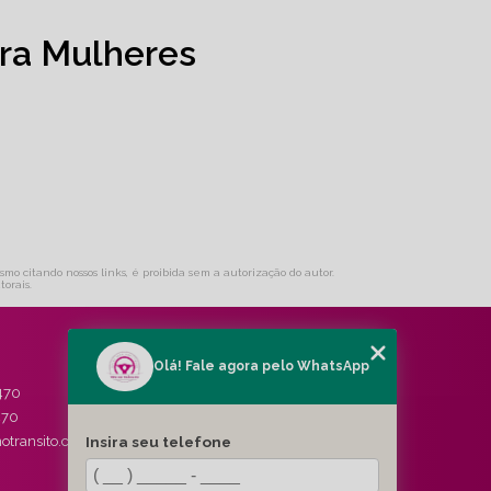
ra Mulheres
smo citando nossos links, é proibida sem a autorização do autor.
torais
.
Olá! Fale agora pelo WhatsApp
MENU
470
HOME
470
QUEM SOMOS
Insira seu telefone
otransito.com.br
SERVIÇOS
BLOG
CONTATO