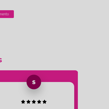
mento
s