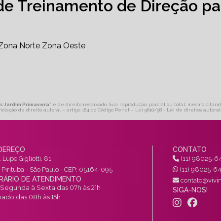
de Treinamento de Direção pa
Zona Norte
Zona Oeste
os Jardim Primavera
" é de direito reservado. Sua reprodução, parcial ou total, mesmo citand
violação de direito autoral – artigo 184 do Código Penal –
Lei 9610/98 - Lei de direitos autorai
DEREÇO
CONTATO
 Lupe Gigliotti, 81
(11) 98025-6
a Pirituba - São Paulo - CEP: 05164-095
(11) 98025-6
RÁRIO DE ATENDIMENTO
contato@vivin
Segunda à Sexta das 07h às 21h
SIGA-NOS!
ado das 08h às 15h