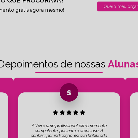
O QUE PROCURAVA?
Quero meu orça
mento grátis agora mesmo!
Depoimentos de nossas
Aluna
A Vivi é uma profissional extremamente
competente, paciente e atenciosa. A
conheci por indicação, estava habilitada