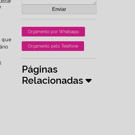
istar
e
Orçamento por Whatsapp
a que
Orçamento pelo Telefone
ário
i
Páginas
Relacionadas