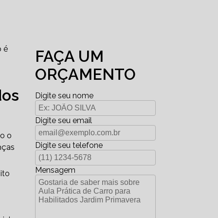
o é
FAÇA UM
ORÇAMENTO
dos
Digite seu nome
Digite seu email
o o
Digite seu telefone
nças
Mensagem
ito