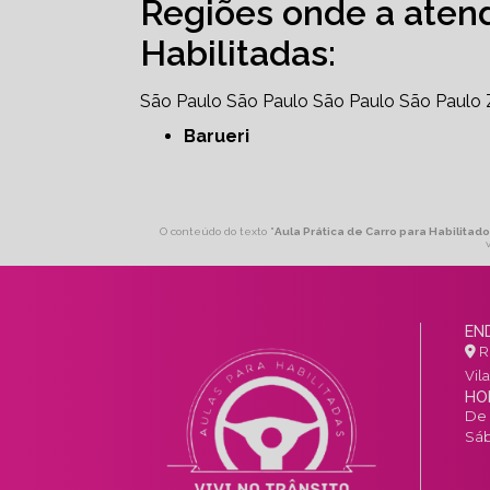
Regiões onde a aten
Habilitadas:
São Paulo
São Paulo
São Paulo
São Paulo
Barueri
O conteúdo do texto "
Aula Prática de Carro para Habilitad
EN
R.
Vil
HO
De 
Sáb