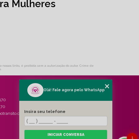
ra Mulheres
o nossos links, é proibida sem a autorização do autor. Crime de
s
.
Olá! Fale agora pelo WhatsApp
MENU
470
HOME
470
QUEM SOMOS
Insira seu telefone
otransito.com.br
SERVIÇOS
BLOG
CONTATO
CATEGORIAS
INICIAR CONVERSA
1