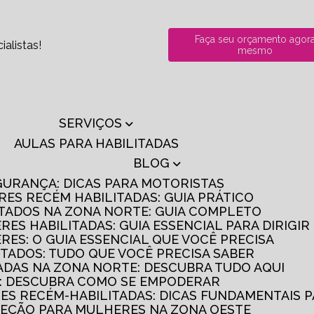
Faça seu orçamento agor
alistas!
mesmo
SERVIÇOS
AULAS PARA HABILITADAS
BLOG
GURANÇA: DICAS PARA MOTORISTAS
RES RECÉM HABILITADAS: GUIA PRÁTICO
ITADOS NA ZONA NORTE: GUIA COMPLETO
RES HABILITADAS: GUIA ESSENCIAL PARA DIRIGI
RES: O GUIA ESSENCIAL QUE VOCÊ PRECISA
ITADOS: TUDO QUE VOCÊ PRECISA SABER
TADAS NA ZONA NORTE: DESCUBRA TUDO AQUI
S: DESCUBRA COMO SE EMPODERAR
RES RECÉM-HABILITADAS: DICAS FUNDAMENTAIS 
IREÇÃO PARA MULHERES NA ZONA OESTE