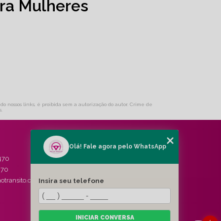
ra Mulheres
ndo nossos links, é proibida sem a autorização do autor. Crime de
s
.
Olá! Fale agora pelo WhatsApp
MENU
470
HOME
470
QUEM SOMOS
Insira seu telefone
otransito.com.br
SERVIÇOS
BLOG
CONTATO
CATEGORIAS
INICIAR CONVERSA