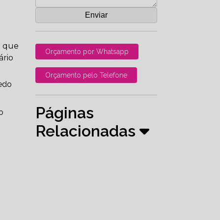
a que
Orçamento por Whatsapp
ário
Orçamento pelo Telefone
medo
Páginas
o
Relacionadas