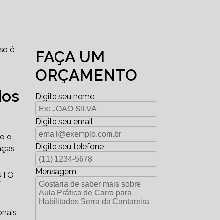
so é
FAÇA UM
ORÇAMENTO
dos
Digite seu nome
Digite seu email
o o
Digite seu telefone
nças
Mensagem
AUTO
E
onais