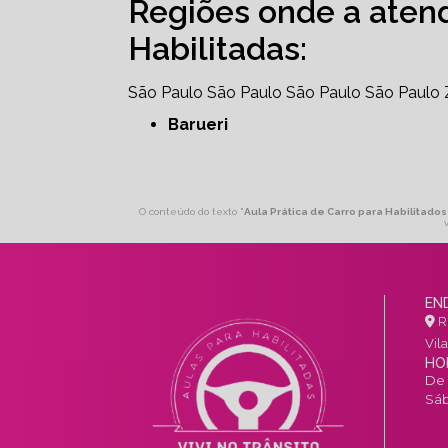
Regiões onde a aten
Habilitadas:
São Paulo
São Paulo
São Paulo
São Paulo
Barueri
O conteúdo do texto "
Aula Prática de Carro para Habilitados
EN
R.
Vil
HO
De 
Sáb