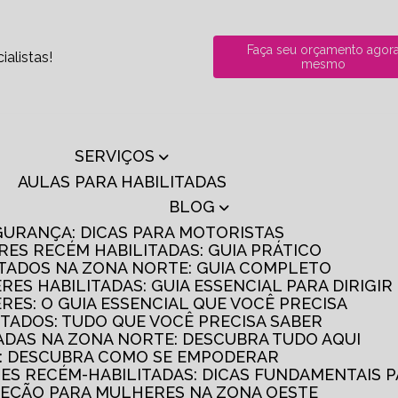
Faça seu orçamento agor
alistas!
mesmo
SERVIÇOS
AULAS PARA HABILITADAS
BLOG
GURANÇA: DICAS PARA MOTORISTAS
RES RECÉM HABILITADAS: GUIA PRÁTICO
ITADOS NA ZONA NORTE: GUIA COMPLETO
RES HABILITADAS: GUIA ESSENCIAL PARA DIRIGI
RES: O GUIA ESSENCIAL QUE VOCÊ PRECISA
ITADOS: TUDO QUE VOCÊ PRECISA SABER
TADAS NA ZONA NORTE: DESCUBRA TUDO AQUI
S: DESCUBRA COMO SE EMPODERAR
RES RECÉM-HABILITADAS: DICAS FUNDAMENTAIS 
IREÇÃO PARA MULHERES NA ZONA OESTE