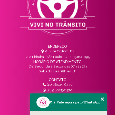
ENDEREÇO
R. Lupe Gigliotti, 81
Vila Pirituba - São Paulo - CEP: 05164-095
HORÁRIO DE ATENDIMENTO
De Segunda à Sexta das 07h às 21h
Sábado das 08h às 15h
CONTATO
(11) 98025-6470
(11) 98025-6470
contato@vivinotransito.com.br
SIGA-NOS!
Olá! Fale agora pelo WhatsApp