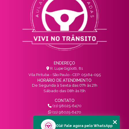
ENDEREÇO
R. Lupe Gigliotti, 81
Vila Pirituba - São Paulo - CEP: 05164-095
HORÁRIO DE ATENDIMENTO
De Segunda à Sexta das 07h às 21h
Sábado das 08h às 15h
CONTATO
(11) 98025-6470
(11) 98025-6470
contato@vivinotransito.com.br
SIGA-NOS!
Olá! Fale agora pelo WhatsApp