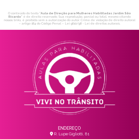
O conteúdo do texto "
Aula de Direção para Mulheres Habilitadas Jardim São
Ricardo
" é de direito reservado. Sua reprodução, parcial ou total, mesmo citando
nossos links, é proibida sem a autorização do autor. Crime de violação de direito autoral
– artigo 184 do Código Penal –
Lei 9610/98 - Lei de direitos autorais
.
ENDEREÇO
R. Lupe Gigliotti, 81