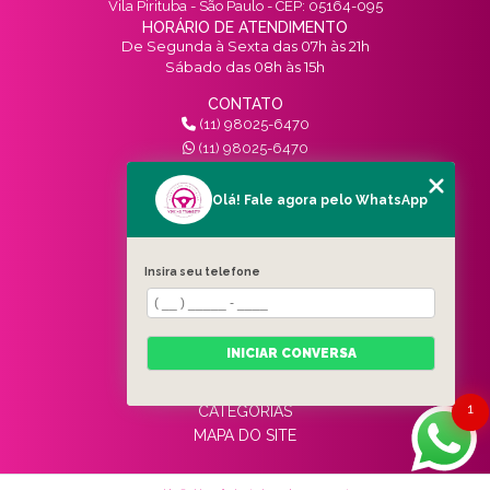
Vila Pirituba - São Paulo - CEP: 05164-095
HORÁRIO DE ATENDIMENTO
De Segunda à Sexta das 07h às 21h
Sábado das 08h às 15h
CONTATO
(11) 98025-6470
(11) 98025-6470
contato@vivinotransito.com.br
SIGA-NOS!
Olá! Fale agora pelo WhatsApp
MENU
Insira seu telefone
HOME
QUEM SOMOS
SERVIÇOS
INICIAR CONVERSA
BLOG
CONTATO
1
CATEGORIAS
MAPA DO SITE