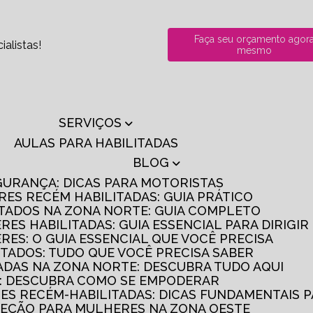
Faça seu orçamento agor
alistas!
mesmo
SERVIÇOS
AULAS PARA HABILITADAS
BLOG
GURANÇA: DICAS PARA MOTORISTAS
RES RECÉM HABILITADAS: GUIA PRÁTICO
ITADOS NA ZONA NORTE: GUIA COMPLETO
RES HABILITADAS: GUIA ESSENCIAL PARA DIRIGI
RES: O GUIA ESSENCIAL QUE VOCÊ PRECISA
ITADOS: TUDO QUE VOCÊ PRECISA SABER
TADAS NA ZONA NORTE: DESCUBRA TUDO AQUI
S: DESCUBRA COMO SE EMPODERAR
RES RECÉM-HABILITADAS: DICAS FUNDAMENTAIS 
IREÇÃO PARA MULHERES NA ZONA OESTE