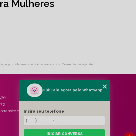
ra Mulheres
nks, é proibida sem a autorização do autor. Crime de violação de
Olá! Fale agora pelo WhatsApp
MENU
470
HOME
470
QUEM SOMOS
Insira seu telefone
otransito.com.br
SERVIÇOS
BLOG
CONTATO
CATEGORIAS
INICIAR CONVERSA