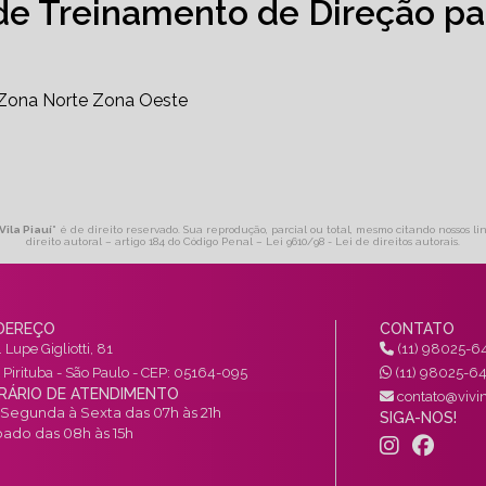
de Treinamento de Direção pa
Zona Norte
Zona Oeste
Vila Piauí
" é de direito reservado. Sua reprodução, parcial ou total, mesmo citando nossos li
direito autoral – artigo 184 do Código Penal –
Lei 9610/98 - Lei de direitos autorais
.
DEREÇO
CONTATO
 Lupe Gigliotti, 81
(11) 98025-6
a Pirituba - São Paulo - CEP: 05164-095
(11) 98025-6
RÁRIO DE ATENDIMENTO
contato@vivin
Segunda à Sexta das 07h às 21h
SIGA-NOS!
ado das 08h às 15h