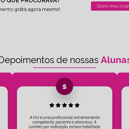
O QUE PROCURAVA?
Quero meu orça
mento grátis agora mesmo!
Depoimentos de nossas
Aluna
A Vivi é uma profissional extremamente
competente, paciente e atenciosa. A
conheci por indicação, estava habilitada