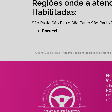
Regiões onde a aten
Habilitadas:
São Paulo
São Paulo
São Paulo
São Paulo
Barueri
O conteúdo do texto "
Aula Prática para Habilitados Valores 
EN
R.
Vil
HO
De 
Sáb