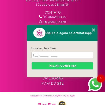
Sábado das 08h às 15h
CONTATO
(11) 98025-6470
(11) 98025-6470
contato@vivinotransito.com.br
SIGA-NOS!
Olá! Fale agora pelo WhatsApp
MENU
Insira seu telefone
HOME
QUEM SOMOS
SERVIÇOS
INICIAR CONVERSA
BLOG
CONTATO
1
CATEGORIAS
MAPA DO SITE
Copyright © Vivi no trânsito. (Lei 9610 de 19/02/1998)
W3C
W3C