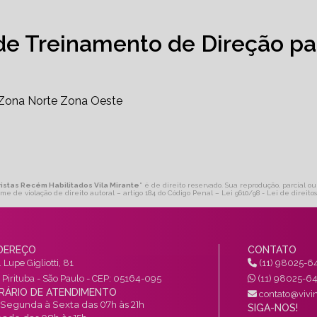
de Treinamento de Direção pa
Zona Norte
Zona Oeste
ristas Recém Habilitados Vila Mirante
" é de direito reservado. Sua reprodução, parcial ou
ime de violação de direito autoral – artigo 184 do Código Penal –
Lei 9610/98 - Lei de direito
DEREÇO
CONTATO
 Lupe Gigliotti, 81
(11) 98025-6
a Pirituba - São Paulo - CEP: 05164-095
(11) 98025-6
RÁRIO DE ATENDIMENTO
contato@vivin
Segunda à Sexta das 07h às 21h
SIGA-NOS!