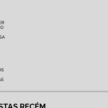
ER
TO
SA
OS
AS
ISTAS RECÉM