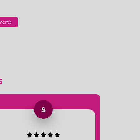
mento
s