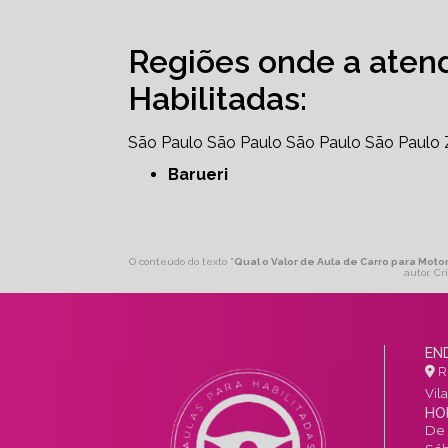
Regiões onde a aten
Habilitadas:
São Paulo
São Paulo
São Paulo
São Paulo
Barueri
O conteúdo do texto "
Qual o Valor de Aula de Carro para Moto
autor. Cr
EN
R.
Vil
HO
De 