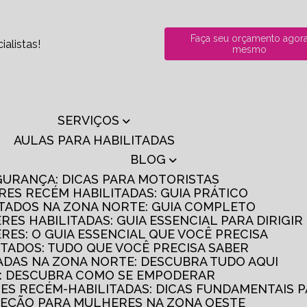
Faça seu orçamento agor
alistas!
mesmo
SERVIÇOS
AULAS PARA HABILITADAS
BLOG
GURANÇA: DICAS PARA MOTORISTAS
RES RECÉM HABILITADAS: GUIA PRÁTICO
ITADOS NA ZONA NORTE: GUIA COMPLETO
RES HABILITADAS: GUIA ESSENCIAL PARA DIRIGI
RES: O GUIA ESSENCIAL QUE VOCÊ PRECISA
ITADOS: TUDO QUE VOCÊ PRECISA SABER
TADAS NA ZONA NORTE: DESCUBRA TUDO AQUI
S: DESCUBRA COMO SE EMPODERAR
RES RECÉM-HABILITADAS: DICAS FUNDAMENTAIS 
IREÇÃO PARA MULHERES NA ZONA OESTE