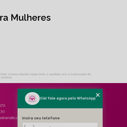
ra Mulheres
 total, mesmo citando nossos links, é proibida sem a autorização do
s autorais
.
Olá! Fale agora pelo WhatsApp
MENU
470
HOME
470
QUEM SOMOS
Insira seu telefone
otransito.com.br
SERVIÇOS
BLOG