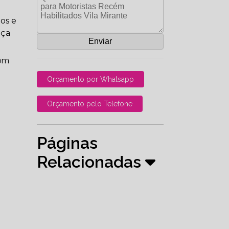
dos e
nça
om
Orçamento por Whatsapp
Orçamento pelo Telefone
Páginas
Relacionadas