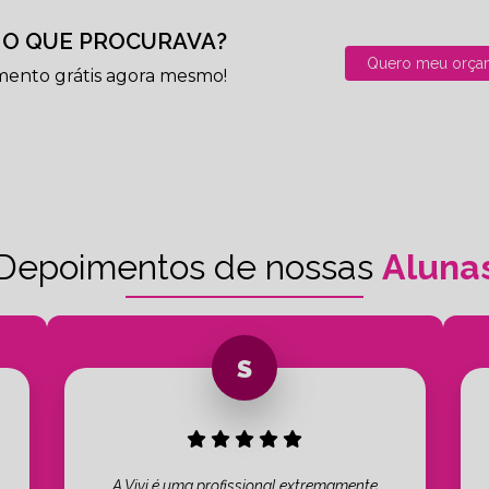
O QUE PROCURAVA?
Quero meu orça
mento grátis agora mesmo!
Depoimentos de nossas
Aluna
A Vivi é uma profissional extremamente