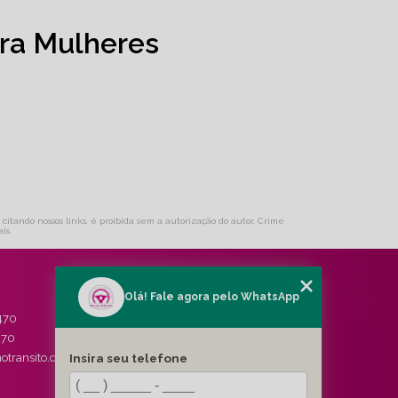
ra Mulheres
 citando nossos links, é proibida sem a autorização do autor. Crime
ais
.
Olá! Fale agora pelo WhatsApp
MENU
470
HOME
470
QUEM SOMOS
Insira seu telefone
otransito.com.br
SERVIÇOS
BLOG
CONTATO