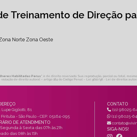
de Treinamento de Direção pa
Zona Norte
Zona Oeste
ulheres Habilitadas Perus
" é de direito reservado. Sua reprodução, parcial ou total, mesmo
 violação de direito autoral – artigo 184 do Código Penal –
Lei 9610/98 - Lei de direitos autor
DEREÇO
CONTATO
 Lupe Gigliotti, 81
(11) 98025-6
a Pirituba - São Paulo - CEP: 05164-095
(11) 98025-6
RÁRIO DE ATENDIMENTO
contato@vivin
Segunda à Sexta das 07h às 21h
SIGA-NOS!
ado das 08h às 15h