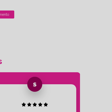
mento
s