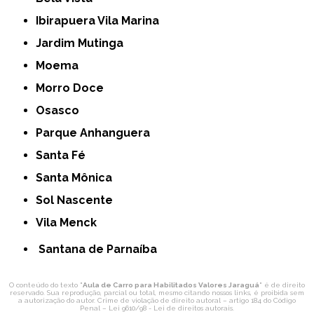
Ibirapuera Vila Marina
Jardim Mutinga
Moema
Morro Doce
Osasco
Parque Anhanguera
Santa Fé
Santa Mônica
Sol Nascente
Vila Menck
Santana de Parnaíba
O conteúdo do texto "
Aula de Carro para Habilitados Valores Jaraguá
" é de direito
reservado. Sua reprodução, parcial ou total, mesmo citando nossos links, é proibida sem
a autorização do autor. Crime de violação de direito autoral – artigo 184 do Código
Penal –
Lei 9610/98 - Lei de direitos autorais
.