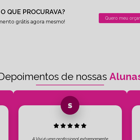
O QUE PROCURAVA?
Quero meu orça
mento grátis agora mesmo!
Depoimentos de nossas
Aluna
A Vivi é uma profissional extremamente