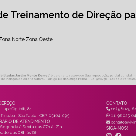
de Treinamento de Direção pa
Zona Norte
Zona Oeste
bilitadas Jardim Monte Kemel
" é de direito reservado. Sua reprodução, parcial ou total, 
 de violação de direito autoral – artigo 184 do Código Penal –
Lei 9610/98 - Lei de direitos au
DEREÇO
CONTATO
 Lupe Gigliotti, 81
(11) 98025-6
a Pirituba - São Paulo - CEP: 05164-095
(11) 98025-6
RÁRIO DE ATENDIMENTO
contato@vivin
Segunda à Sexta das 07h às 21h
SIGA-NOS!
ado das 08h às 15h