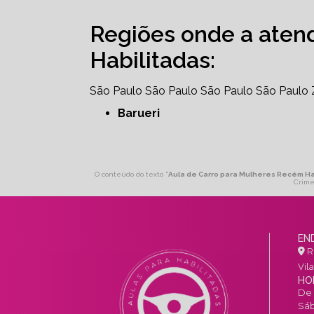
Regiões onde a aten
Habilitadas:
São Paulo
São Paulo
São Paulo
São Paulo
Barueri
O conteúdo do texto "
Aula de Carro para Mulheres Recém Ha
Crime
EN
R.
Vil
HO
De 
Sáb