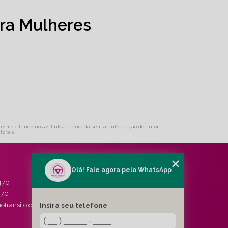
ra Mulheres
mesmo citando nossos links, é proibida sem a autorização do autor.
torais
.
Olá! Fale agora pelo WhatsApp
MENU
470
HOME
470
QUEM SOMOS
Insira seu telefone
otransito.com.br
SERVIÇOS
BLOG
CONTATO