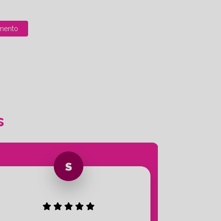
mento
s