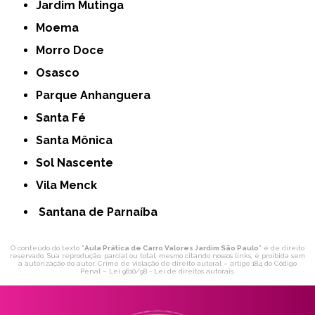
Jardim Mutinga
Moema
Morro Doce
Osasco
Parque Anhanguera
Santa Fé
Santa Mônica
Sol Nascente
Vila Menck
Santana de Parnaíba
O conteúdo do texto "
Aula Prática de Carro Valores Jardim São Paulo
" é de direito
reservado. Sua reprodução, parcial ou total, mesmo citando nossos links, é proibida sem
a autorização do autor. Crime de violação de direito autoral – artigo 184 do Código
Penal –
Lei 9610/98 - Lei de direitos autorais
.