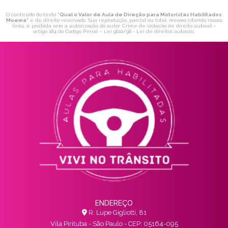
O conteúdo do texto "
Qual o Valor de Aula de Direção para Motoristas Habilitados
Moema
" é de direito reservado. Sua reprodução, parcial ou total, mesmo citando nossos
links, é proibida sem a autorização do autor. Crime de violação de direito autoral –
artigo 184 do Código Penal –
Lei 9610/98 - Lei de direitos autorais
.
ENDEREÇO
R. Lupe Gigliotti, 81
Vila Pirituba - São Paulo - CEP: 05164-095