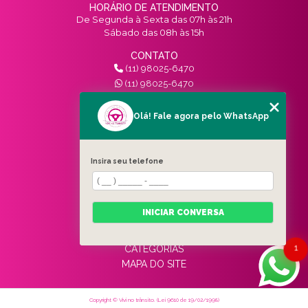
HORÁRIO DE ATENDIMENTO
De Segunda à Sexta das 07h às 21h
Sábado das 08h às 15h
CONTATO
(11) 98025-6470
(11) 98025-6470
contato@vivinotransito.com.br
SIGA-NOS!
Olá! Fale agora pelo WhatsApp
MENU
Insira seu telefone
HOME
QUEM SOMOS
SERVIÇOS
INICIAR CONVERSA
BLOG
CONTATO
1
CATEGORIAS
MAPA DO SITE
Copyright © Vivi no trânsito. (Lei 9610 de 19/02/1998)