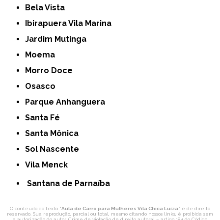
Bela Vista
Ibirapuera Vila Marina
Jardim Mutinga
Moema
Morro Doce
Osasco
Parque Anhanguera
Santa Fé
Santa Mônica
Sol Nascente
Vila Menck
Santana de Parnaíba
O conteúdo do texto "
Aula de Carro para Mulheres Vila Chica Luíza
" é de direito
reservado. Sua reprodução, parcial ou total, mesmo citando nossos links, é proibida sem
a autorização do autor. Crime de violação de direito autoral – artigo 184 do Código