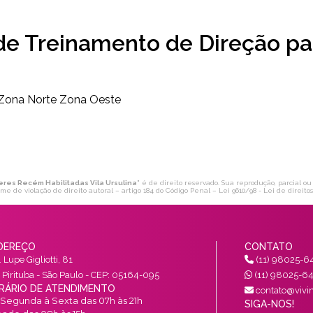
de Treinamento de Direção pa
Zona Norte
Zona Oeste
eres Recém Habilitadas Vila Ursulina
" é de direito reservado. Sua reprodução, parcial ou
ime de violação de direito autoral – artigo 184 do Código Penal –
Lei 9610/98 - Lei de direito
DEREÇO
CONTATO
 Lupe Gigliotti, 81
(11) 98025-6
a Pirituba - São Paulo - CEP: 05164-095
(11) 98025-6
RÁRIO DE ATENDIMENTO
contato@vivin
Segunda à Sexta das 07h às 21h
SIGA-NOS!