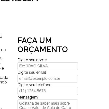
rá
FAÇA UM
ORÇAMENTO
i no
A,
Digite seu nome
E
 e
Digite seu email
idade
ando
Digite seu telefone
Mensagem
o,