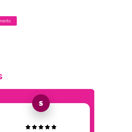
mento
s