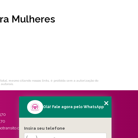
ra Mulheres
 total, mesmo citando nossos links, é proibida sem a autorização do
s autorais
.
Olá! Fale agora pelo WhatsApp
MENU
470
HOME
470
QUEM SOMOS
Insira seu telefone
otransito.com.br
SERVIÇOS
BLOG