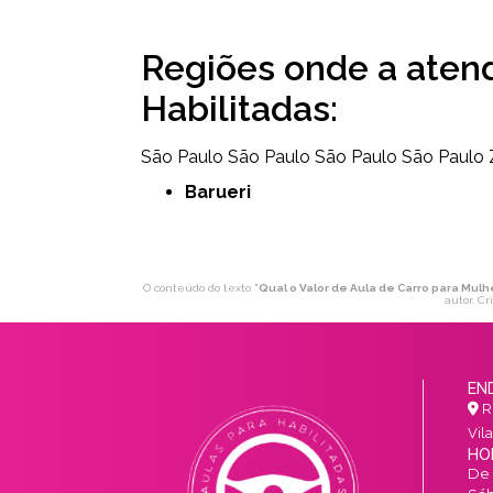
Regiões onde a aten
Habilitadas:
São Paulo
São Paulo
São Paulo
São Paulo
Barueri
O conteúdo do texto "
Qual o Valor de Aula de Carro para Mulh
autor. Cr
EN
R.
Vil
HO
De 