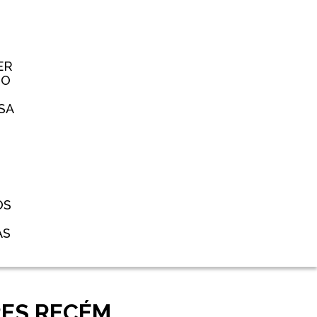
ER
TO
SA
OS
AS
RES RECÉM