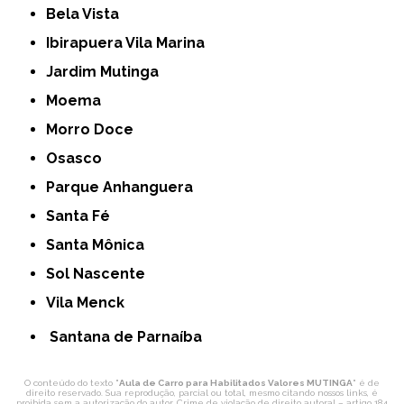
Bela Vista
Ibirapuera Vila Marina
Jardim Mutinga
Moema
Morro Doce
Osasco
Parque Anhanguera
Santa Fé
Santa Mônica
Sol Nascente
Vila Menck
Santana de Parnaíba
O conteúdo do texto "
Aula de Carro para Habilitados Valores MUTINGA
" é de
direito reservado. Sua reprodução, parcial ou total, mesmo citando nossos links, é
proibida sem a autorização do autor. Crime de violação de direito autoral – artigo 184