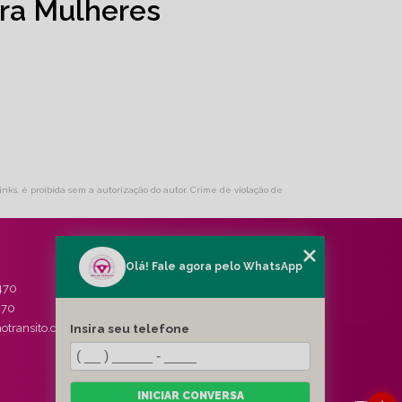
ra Mulheres
links, é proibida sem a autorização do autor. Crime de violação de
Olá! Fale agora pelo WhatsApp
MENU
470
HOME
470
QUEM SOMOS
Insira seu telefone
otransito.com.br
SERVIÇOS
BLOG
CONTATO
CATEGORIAS
INICIAR CONVERSA