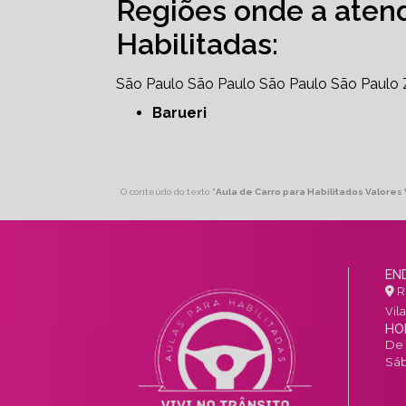
Regiões onde a aten
Habilitadas:
São Paulo
São Paulo
São Paulo
São Paulo
Barueri
O conteúdo do texto "
Aula de Carro para Habilitados Valores
EN
R.
Vil
HO
De 
Sáb