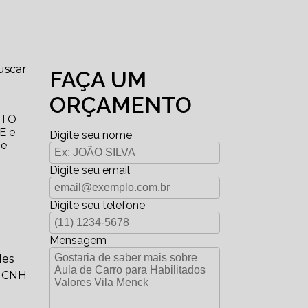
uscar
FAÇA UM
ORÇAMENTO
OTO
E e
Digite seu nome
 e
Digite seu email
Digite seu telefone
Mensagem
des
a CNH