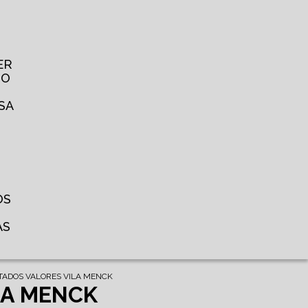
ER
TO
SA
OS
AS
ITADOS VALORES VILA MENCK
LA MENCK