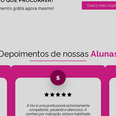
O QUE PROCURAVA?
Quero meu orça
mento grátis agora mesmo!
Depoimentos de nossas
Aluna
A Vivi é uma profissional extremamente
competente, paciente e atenciosa. A
conheci por indicação, estava habilitada