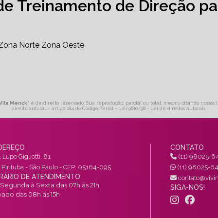
de Treinamento de Direção pa
Zona Norte
Zona Oeste
 Vila Menck
" é de direito reservado. Sua reprodução, parcial ou total, mesmo citando nossos 
direito autoral – artigo 184 do Código Penal –
Lei 9610/98 - Lei de direitos autorais
.
DEREÇO
CONTATO
 Lupe Gigliotti, 81
(11) 98025-6
a Pirituba - São Paulo - CEP: 05164-095
(11) 98025-6
RÁRIO DE ATENDIMENTO
contato@vivin
Segunda à Sexta das 07h às 21h
SIGA-NOS!
ado das 08h às 15h