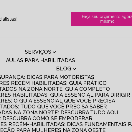
Faça seu orçamento agor
alistas!
mesmo
SERVIÇOS
AULAS PARA HABILITADAS
BLOG
GURANÇA: DICAS PARA MOTORISTAS
RES RECÉM HABILITADAS: GUIA PRÁTICO
ITADOS NA ZONA NORTE: GUIA COMPLETO
RES HABILITADAS: GUIA ESSENCIAL PARA DIRIGI
RES: O GUIA ESSENCIAL QUE VOCÊ PRECISA
ITADOS: TUDO QUE VOCÊ PRECISA SABER
TADAS NA ZONA NORTE: DESCUBRA TUDO AQUI
S: DESCUBRA COMO SE EMPODERAR
RES RECÉM-HABILITADAS: DICAS FUNDAMENTAIS 
IREÇÃO PARA MULHERES NA ZONA OESTE