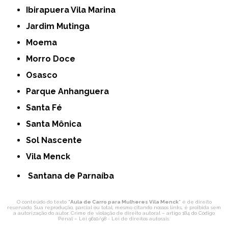
Ibirapuera Vila Marina
Jardim Mutinga
Moema
Morro Doce
Osasco
Parque Anhanguera
Santa Fé
Santa Mônica
Sol Nascente
Vila Menck
Santana de Parnaíba
O conteúdo do texto "
Aula de Carro para Mulheres Vila Menck
" é de direito
reservado. Sua reprodução, parcial ou total, mesmo citando nossos links, é proibida sem
a autorização do autor. Crime de violação de direito autoral – artigo 184 do Código
Penal –
Lei 9610/98 - Lei de direitos autorais
.