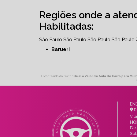
Regiões onde a aten
Habilitadas:
São Paulo
São Paulo
São Paulo
São Paulo
Barueri
O conteúdo do texto "
Qual o Valor de Aula de Carro para Mu
EN
R.
Vil
HO
De 
Sáb