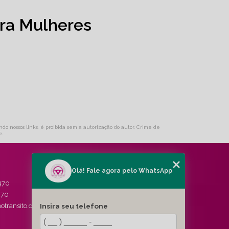
ra Mulheres
ando nossos links, é proibida sem a autorização do autor. Crime de
s
.
Olá! Fale agora pelo WhatsApp
MENU
470
HOME
470
QUEM SOMOS
Insira seu telefone
otransito.com.br
SERVIÇOS
BLOG
CONTATO