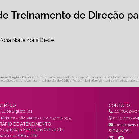
de Treinamento de Direção pa
Zona Norte
Zona Oeste
lheres Região Central
" é de direito reservado. Sua reprodução, parcial ou total, mesmo cit
violação de direito autoral – artigo 184 do Código Penal –
Lei 9610/98 - Lei de direitos autorai
DEREÇO
CONTATO
 Lupe Gigliotti, 81
(11) 98025-6
a Pirituba - São Paulo - CEP: 05164-095
(11) 98025-6
RÁRIO DE ATENDIMENTO
contato@vivin
Segunda à Sexta das 07h às 21h
SIGA-NOS!
ado das 08h às 15h