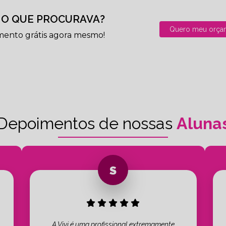
O QUE PROCURAVA?
Quero meu orça
mento grátis agora mesmo!
Depoimentos de nossas
Aluna
A Vivi é uma profissional extremamente