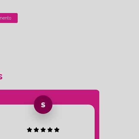
mento
s