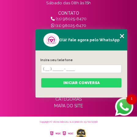
Sábado das 08h às 15h
CONTATO
(11) 98025-6470
(11) 98025-6470
contato@vivinotransito.com.br
SIGA-NOS!
Olá! Fale agora pelo WhatsApp
MENU
Insira seu telefone
HOME
QUEM SOMOS
SERVIÇOS
INICIAR CONVERSA
BLOG
CONTATO
1
CATEGORIAS
MAPA DO SITE
Copyright © Vivi no trânsito. (Lei 9610 de 19/02/1998)
W3C
W3C