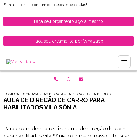
Entre em contato com um de nossos especialistas!
Faça seu orçamento agora mesmo
Faça seu orçamento por Whatsapp
HOME
CATEGORIAS
AULAS DE CARRO PARA HABILITADOS
AULA DE CARRO PARA MOTORISTAS HABILI
AULA DE DIRECAO DE CARRO 
AULA DE DIREÇÃO DE CARRO PARA
HABILITADOS VILA SÔNIA
Para quem deseja realizar aula de direção de carro
para habilitados Vila Sônia, o primeiro passo é buscar