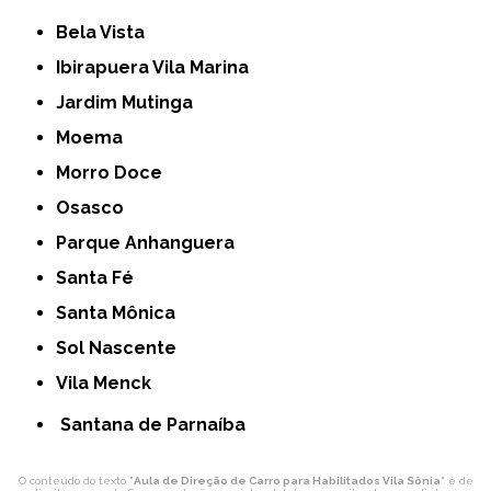
Bela Vista
Ibirapuera Vila Marina
Jardim Mutinga
Moema
Morro Doce
Osasco
Parque Anhanguera
Santa Fé
Santa Mônica
Sol Nascente
Vila Menck
Santana de Parnaíba
O conteúdo do texto "
Aula de Direção de Carro para Habilitados Vila Sônia
" é de