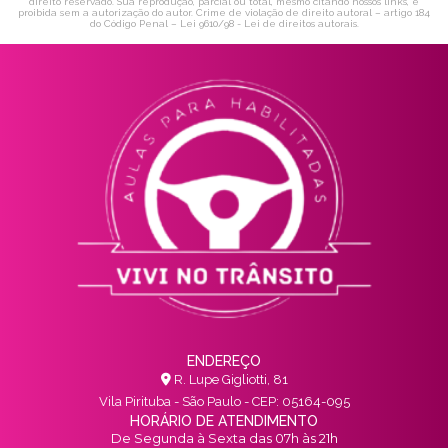
direito reservado. Sua reprodução, parcial ou total, mesmo citando nossos links, é
proibida sem a autorização do autor. Crime de violação de direito autoral – artigo 184
do Código Penal –
Lei 9610/98 - Lei de direitos autorais
.
ENDEREÇO
R. Lupe Gigliotti, 81
Vila Pirituba - São Paulo - CEP: 05164-095
HORÁRIO DE ATENDIMENTO
De Segunda à Sexta das 07h às 21h