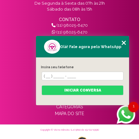
De Segunda à Sexta das 07h às 21h
Sábado das 08h às 15h
CONTATO
(11) 98025-6470
(11) 98025-6470
contato@vivinotransito.com.br
SIGA-NOS!
Olá! Fale agora pelo WhatsApp
MENU
Insira seu telefone
HOME
QUEM SOMOS
SERVIÇOS
INICIAR CONVERSA
BLOG
CONTATO
1
CATEGORIAS
MAPA DO SITE
Copyright © Vivi no trânsito. (Lei 9610 de 19/02/1998)