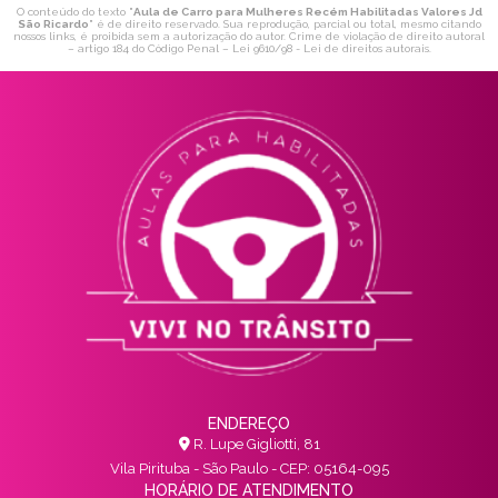
O conteúdo do texto "
Aula de Carro para Mulheres Recém Habilitadas Valores Jd
São Ricardo
" é de direito reservado. Sua reprodução, parcial ou total, mesmo citando
nossos links, é proibida sem a autorização do autor. Crime de violação de direito autoral
– artigo 184 do Código Penal –
Lei 9610/98 - Lei de direitos autorais
.
ENDEREÇO
R. Lupe Gigliotti, 81
Vila Pirituba - São Paulo - CEP: 05164-095
HORÁRIO DE ATENDIMENTO