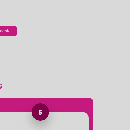
mento
s