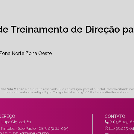
de Treinamento de Direção pa
Zona Norte
Zona Oeste
ados Vila Maria
" é de direito reservado. Sua reprodução, parcial ou total, mesmo citando nos
de direito autoral – artigo 184 do Código Penal –
Lei 9610/98 - Lei de direitos autorais
.
DEREÇO
CONTATO
 Lupe Gigliotti, 81
(11) 98025-6
a Pirituba - São Paulo - CEP: 05164-095
(11) 98025-6