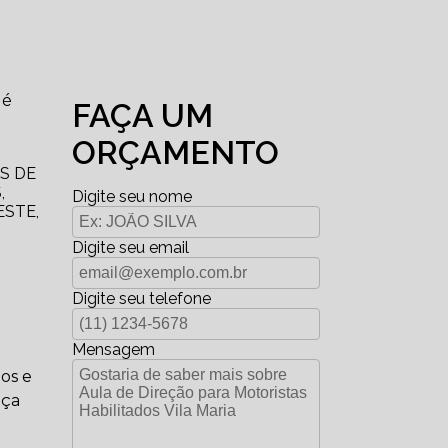
 é
FAÇA UM
ORÇAMENTO
AS DE
,
Digite seu nome
ESTE,
Digite seu email
Digite seu telefone
Mensagem
dos e
nça