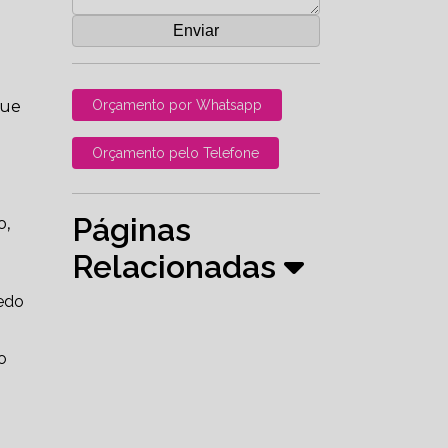
que
Orçamento por Whatsapp
Orçamento pelo Telefone
Páginas
o,
Relacionadas
medo
o