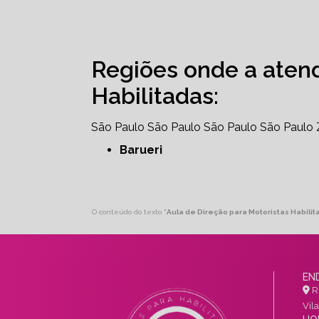
Regiões onde a aten
Habilitadas:
São Paulo
São Paulo
São Paulo
São Paulo
Barueri
O conteúdo do texto "
Aula de Direção para Motoristas Habilit
EN
R.
Vil