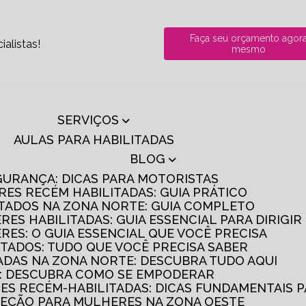
Faça seu orçamento agor
alistas!
mesmo
SERVIÇOS
AULAS PARA HABILITADAS
BLOG
GURANÇA: DICAS PARA MOTORISTAS
RES RECÉM HABILITADAS: GUIA PRÁTICO
ITADOS NA ZONA NORTE: GUIA COMPLETO
RES HABILITADAS: GUIA ESSENCIAL PARA DIRIGI
RES: O GUIA ESSENCIAL QUE VOCÊ PRECISA
ITADOS: TUDO QUE VOCÊ PRECISA SABER
TADAS NA ZONA NORTE: DESCUBRA TUDO AQUI
S: DESCUBRA COMO SE EMPODERAR
RES RECÉM-HABILITADAS: DICAS FUNDAMENTAIS 
IREÇÃO PARA MULHERES NA ZONA OESTE