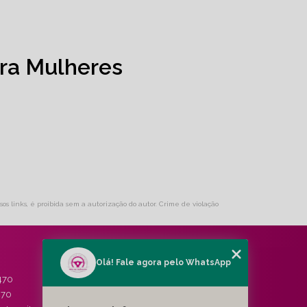
ra Mulheres
sos links, é proibida sem a autorização do autor. Crime de violação
Olá! Fale agora pelo WhatsApp
MENU
470
HOME
470
QUEM SOMOS