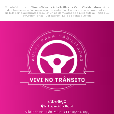
O conteúdo do texto "
Qual o Valor de Aula Prática de Carro Vila Madalena
" é de
direito reservado. Sua reprodução, parcial ou total, mesmo citando nossos links, é
proibida sem a autorização do autor. Crime de violação de direito autoral – artigo 184
do Código Penal –
Lei 9610/98 - Lei de direitos autorais
.
ENDEREÇO
R. Lupe Gigliotti, 81
Vila Pirituba - São Paulo - CEP: 05164-095