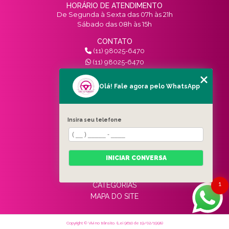
HORÁRIO DE ATENDIMENTO
De Segunda à Sexta das 07h às 21h
Sábado das 08h às 15h
CONTATO
(11) 98025-6470
(11) 98025-6470
contato@vivinotransito.com.br
SIGA-NOS!
Olá! Fale agora pelo WhatsApp
MENU
Insira seu telefone
HOME
QUEM SOMOS
SERVIÇOS
INICIAR CONVERSA
BLOG
CONTATO
1
CATEGORIAS
MAPA DO SITE
Copyright © Vivi no trânsito. (Lei 9610 de 19/02/1998)