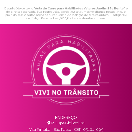
O conteúdo do texto "
Aula de Carro para Habilitados Valores Jardim São Bento
" é
de direito reservado. Sua reprodução, parcial ou total, mesmo citando nossos links, é
proibida sem a autorização do autor. Crime de violação de direito autoral – artigo 184
do Código Penal –
Lei 9610/98 - Lei de direitos autorais
.
ENDEREÇO
R. Lupe Gigliotti, 81
Vila Pirituba - São Paulo - CEP: 05164-095