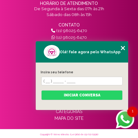
HORÁRIO DE ATENDIMENTO
De Segunda à Sexta das 07h às 21h
Sábado das 08h às 15h
CONTATO
(11) 98025-6470
(11) 98025-6470
contato@vivinotransito.com.br
SIGA-NOS!
Olá! Fale agora pelo WhatsApp
MENU
Insira seu telefone
HOME
QUEM SOMOS
SERVIÇOS
INICIAR CONVERSA
BLOG
CONTATO
1
CATEGORIAS
MAPA DO SITE
Copyright © Vivi no trânsito. (Lei 9610 de 19/02/1998)