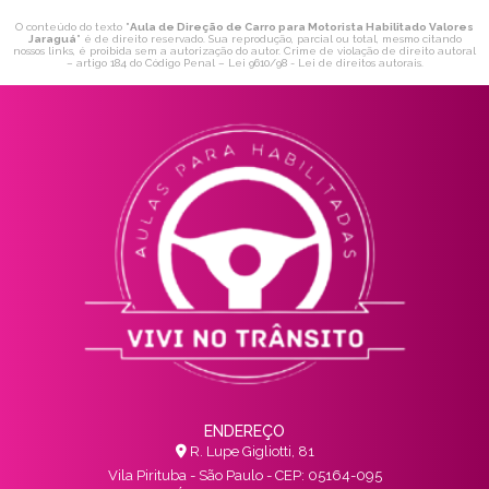
O conteúdo do texto "
Aula de Direção de Carro para Motorista Habilitado Valores
Jaraguá
" é de direito reservado. Sua reprodução, parcial ou total, mesmo citando
nossos links, é proibida sem a autorização do autor. Crime de violação de direito autoral
– artigo 184 do Código Penal –
Lei 9610/98 - Lei de direitos autorais
.
ENDEREÇO
R. Lupe Gigliotti, 81
Vila Pirituba - São Paulo - CEP: 05164-095