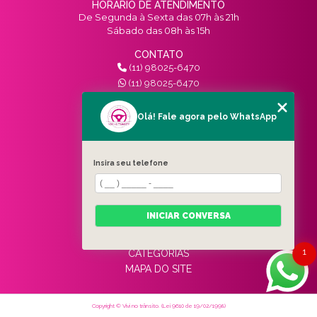
HORÁRIO DE ATENDIMENTO
De Segunda à Sexta das 07h às 21h
Sábado das 08h às 15h
CONTATO
(11) 98025-6470
(11) 98025-6470
contato@vivinotransito.com.br
SIGA-NOS!
Olá! Fale agora pelo WhatsApp
MENU
Insira seu telefone
HOME
QUEM SOMOS
SERVIÇOS
INICIAR CONVERSA
BLOG
CONTATO
1
CATEGORIAS
MAPA DO SITE
Copyright © Vivi no trânsito. (Lei 9610 de 19/02/1998)