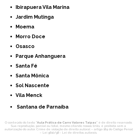
Ibirapuera Vila Marina
Jardim Mutinga
Moema
Morro Doce
Osasco
Parque Anhanguera
Santa Fé
Santa Mônica
Sol Nascente
Vila Menck
Santana de Parnaíba
O conteúdo do texto "
Aula Prática de Carro Valores Taipas
" é de direito reservado.
Sua reprodução, parcial ou total, mesmo citando nossos links, é proibida sem a
autorização do autor. Crime de violação de direito autoral – artigo 184 do Código Penal
–
Lei 9610/98 - Lei de direitos autorais
.