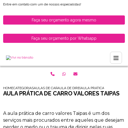
Entre em contato com um de nossos especialistas!
Faça seu orçamento agora mesmo
Faça seu orçamento por Whatsapp
HOME
CATEGORIAS
AULAS DE CARRO PARA HABILITADOS
AULA DE DIRECAO PARA MOTORISTAS HABI
AULA PRATICA DE CARRO VA
AULA PRÁTICA DE CARRO VALORES TAIPAS
A aula prática de carro valores Taipas é um dos
serviços mais procurados entre aqueles que desejam
perder o medo ou o trauma de dirigir pelas ruas.