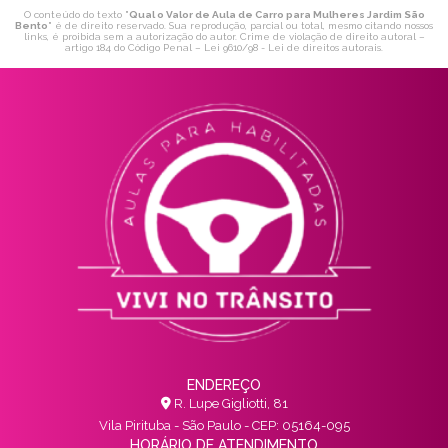
O conteúdo do texto "
Qual o Valor de Aula de Carro para Mulheres Jardim São
Bento
" é de direito reservado. Sua reprodução, parcial ou total, mesmo citando nossos
links, é proibida sem a autorização do autor. Crime de violação de direito autoral –
artigo 184 do Código Penal –
Lei 9610/98 - Lei de direitos autorais
.
ENDEREÇO
R. Lupe Gigliotti, 81
Vila Pirituba - São Paulo - CEP: 05164-095
HORÁRIO DE ATENDIMENTO