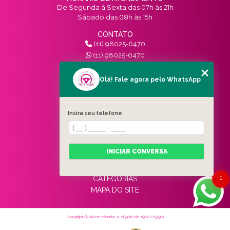
De Segunda à Sexta das 07h às 21h
Sábado das 08h às 15h
CONTATO
(11) 98025-6470
(11) 98025-6470
contato@vivinotransito.com.br
SIGA-NOS!
Olá! Fale agora pelo WhatsApp
MENU
Insira seu telefone
HOME
QUEM SOMOS
SERVIÇOS
INICIAR CONVERSA
BLOG
CONTATO
1
CATEGORIAS
MAPA DO SITE
Copyright © Vivi no trânsito. (Lei 9610 de 19/02/1998)