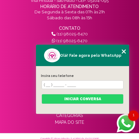
Vila Pirituba - São Paulo - CEP: 05164-095
HORÁRIO DE ATENDIMENTO
De Segunda à Sexta das 07h às 21h
Sábado das 08h às 15h
CONTATO
(11) 98025-6470
(11) 98025-6470
contato@vivinotransito.com.br
SIGA-NOS!
Olá! Fale agora pelo WhatsApp
MENU
Insira seu telefone
HOME
QUEM SOMOS
SERVIÇOS
INICIAR CONVERSA
BLOG
CONTATO
1
CATEGORIAS
MAPA DO SITE
Copyright © Vivi no trânsito. (Lei 9610 de 19/02/1998)