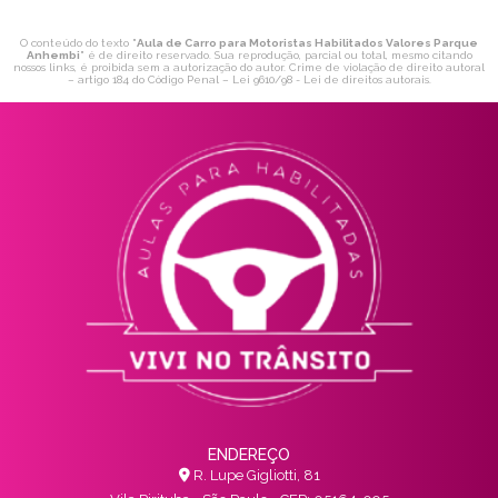
O conteúdo do texto "
Aula de Carro para Motoristas Habilitados Valores Parque
Anhembi
" é de direito reservado. Sua reprodução, parcial ou total, mesmo citando
nossos links, é proibida sem a autorização do autor. Crime de violação de direito autoral
– artigo 184 do Código Penal –
Lei 9610/98 - Lei de direitos autorais
.
ENDEREÇO
R. Lupe Gigliotti, 81