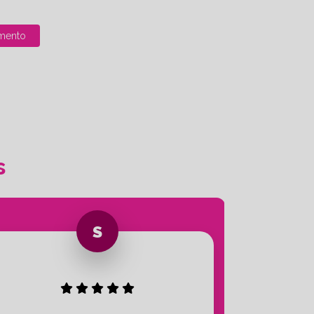
mento
s