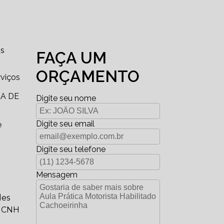
s
FAÇA UM
ORÇAMENTO
rviços
A DE
Digite seu nome
Digite seu email
e
Digite seu telefone
Mensagem
des
a CNH