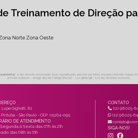
de Treinamento de Direção pa
Zona Norte
Zona Oeste
hoeirinha
" é de direito reservado. Sua reprodução, parcial ou total, mesmo citando nossos li
direito autoral – artigo 184 do Código Penal –
Lei 9610/98 - Lei de direitos autorais
.
DEREÇO
CONTATO
 Lupe Gigliotti, 81
(11) 98025-6
a Pirituba - São Paulo - CEP: 05164-095
(11) 98025-6
RÁRIO DE ATENDIMENTO
contato@vivin
Segunda à Sexta das 07h às 21h
SIGA-NOS!
ado das 08h às 15h