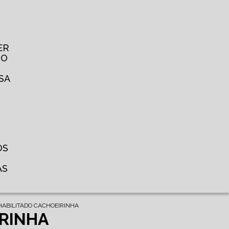
ER
TO
SA
OS
AS
HABILITADO CACHOEIRINHA
IRINHA