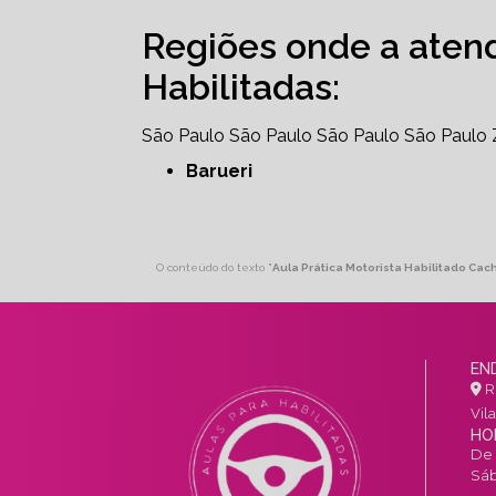
Regiões onde a aten
Habilitadas:
São Paulo
São Paulo
São Paulo
São Paulo
Barueri
O conteúdo do texto "
Aula Prática Motorista Habilitado Cac
EN
R.
Vil
HO
De 
Sáb