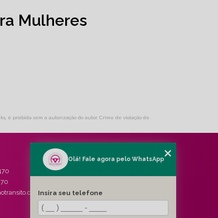
ra Mulheres
nks, é proibida sem a autorização do autor. Crime de violação de
Olá! Fale agora pelo WhatsApp
MENU
470
HOME
470
QUEM SOMOS
Insira seu telefone
otransito.com.br
SERVIÇOS
BLOG
CONTATO