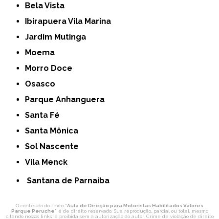
Bela Vista
Ibirapuera Vila Marina
Jardim Mutinga
Moema
Morro Doce
Osasco
Parque Anhanguera
Santa Fé
Santa Mônica
Sol Nascente
Vila Menck
Santana de Parnaíba
O conteúdo do texto "
Aula de Direção para Motoristas Habilitados Valores
Parque Peruche
" é de direito reservado. Sua reprodução, parcial ou total, mesmo
citando nossos links, é proibida sem a autorização do autor. Crime de violação de direito