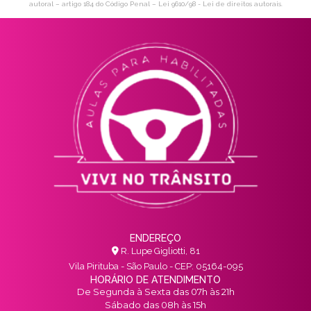
autoral – artigo 184 do Código Penal –
Lei 9610/98 - Lei de direitos autorais
.
ENDEREÇO
R. Lupe Gigliotti, 81
Vila Pirituba - São Paulo - CEP: 05164-095
HORÁRIO DE ATENDIMENTO
De Segunda à Sexta das 07h às 21h
Sábado das 08h às 15h