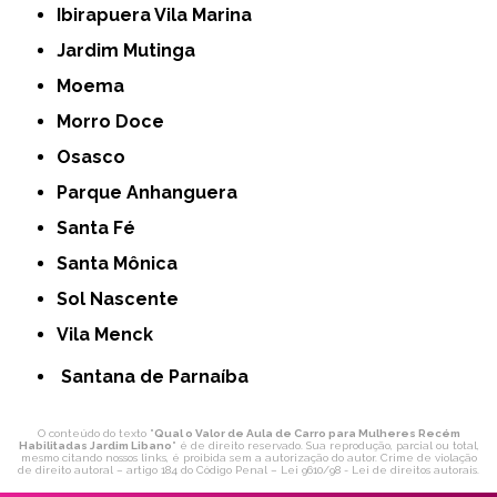
Ibirapuera Vila Marina
Jardim Mutinga
Moema
Morro Doce
Osasco
Parque Anhanguera
Santa Fé
Santa Mônica
Sol Nascente
Vila Menck
Santana de Parnaíba
O conteúdo do texto "
Qual o Valor de Aula de Carro para Mulheres Recém
Habilitadas Jardim Libano
" é de direito reservado. Sua reprodução, parcial ou total,
mesmo citando nossos links, é proibida sem a autorização do autor. Crime de violação
de direito autoral – artigo 184 do Código Penal –
Lei 9610/98 - Lei de direitos autorais
.