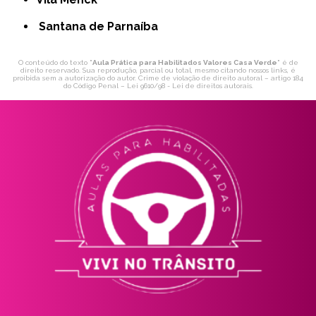
Santana de Parnaíba
O conteúdo do texto "
Aula Prática para Habilitados Valores Casa Verde
" é de
direito reservado. Sua reprodução, parcial ou total, mesmo citando nossos links, é
proibida sem a autorização do autor. Crime de violação de direito autoral – artigo 184
do Código Penal –
Lei 9610/98 - Lei de direitos autorais
.