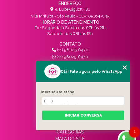
ENDEREÇO
R. Lupe Gigliotti, 81
Vila Pirituba - São Paulo - CEP: 05164-095
HORÁRIO DE ATENDIMENTO
De Segunda à Sexta das 07h às 21h
Sábado das 08h às 15h
CONTATO
(11) 98025-6470
(11) 98025-6470
contato@vivinotransito.com.br
SIGA-NOS!
Olá! Fale agora pelo WhatsApp
MENU
Insira seu telefone
HOME
QUEM SOMOS
SERVIÇOS
INICIAR CONVERSA
BLOG
CONTATO
1
CATEGORIAS
MAPA DO SITE