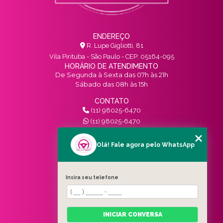
ENDEREÇO
R. Lupe Gigliotti, 81
Vila Pirituba - São Paulo - CEP: 05164-095
HORÁRIO DE ATENDIMENTO
De Segunda à Sexta das 07h às 21h
Sábado das 08h às 15h
CONTATO
(11) 98025-6470
(11) 98025-6470
contato@vivinotransito.com.br
SIGA-NOS!
Olá! Fale agora pelo WhatsApp
MENU
Insira seu telefone
HOME
QUEM SOMOS
SERVIÇOS
INICIAR CONVERSA
BLOG