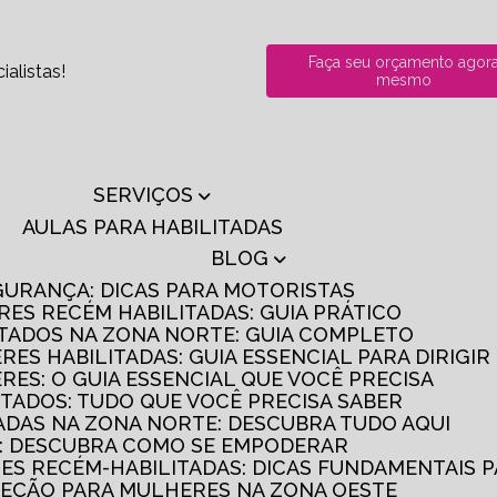
Faça seu orçamento agor
alistas!
mesmo
SERVIÇOS
AULAS PARA HABILITADAS
BLOG
GURANÇA: DICAS PARA MOTORISTAS
RES RECÉM HABILITADAS: GUIA PRÁTICO
ITADOS NA ZONA NORTE: GUIA COMPLETO
RES HABILITADAS: GUIA ESSENCIAL PARA DIRIGI
RES: O GUIA ESSENCIAL QUE VOCÊ PRECISA
ITADOS: TUDO QUE VOCÊ PRECISA SABER
TADAS NA ZONA NORTE: DESCUBRA TUDO AQUI
S: DESCUBRA COMO SE EMPODERAR
RES RECÉM-HABILITADAS: DICAS FUNDAMENTAIS 
IREÇÃO PARA MULHERES NA ZONA OESTE