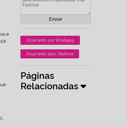
dos e
Orçamento por Whatsapp
nça
Orçamento pelo Telefone
Páginas
Relacionadas
que
o,