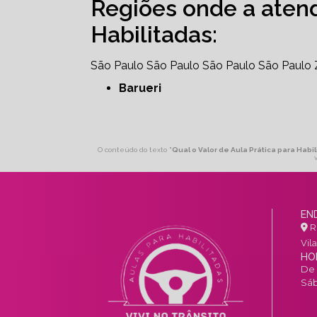
Regiões onde a aten
Habilitadas:
São Paulo
São Paulo
São Paulo
São Paulo
Barueri
O conteúdo do texto "
Qual o Valor de Aula Prática para Habi
EN
R.
Vil
HO
De 
Sáb