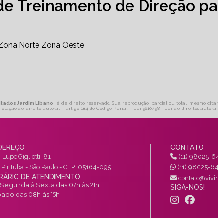
de Treinamento de Direção pa
Zona Norte
Zona Oeste
litados Jardim Libano
" é de direito reservado. Sua reprodução, parcial ou total, mesmo cita
violação de direito autoral – artigo 184 do Código Penal –
Lei 9610/98 - Lei de direitos autorai
DEREÇO
CONTATO
 Lupe Gigliotti, 81
(11) 98025-6
a Pirituba - São Paulo - CEP: 05164-095
(11) 98025-6
RÁRIO DE ATENDIMENTO
contato@vivin
Segunda à Sexta das 07h às 21h
SIGA-NOS!
ado das 08h às 15h