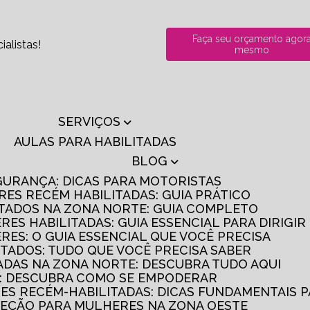
Faça seu orçamento agor
alistas!
mesmo
SERVIÇOS
AULAS PARA HABILITADAS
BLOG
GURANÇA: DICAS PARA MOTORISTAS
RES RECÉM HABILITADAS: GUIA PRÁTICO
ITADOS NA ZONA NORTE: GUIA COMPLETO
RES HABILITADAS: GUIA ESSENCIAL PARA DIRIGI
RES: O GUIA ESSENCIAL QUE VOCÊ PRECISA
ITADOS: TUDO QUE VOCÊ PRECISA SABER
TADAS NA ZONA NORTE: DESCUBRA TUDO AQUI
S: DESCUBRA COMO SE EMPODERAR
RES RECÉM-HABILITADAS: DICAS FUNDAMENTAIS 
IREÇÃO PARA MULHERES NA ZONA OESTE