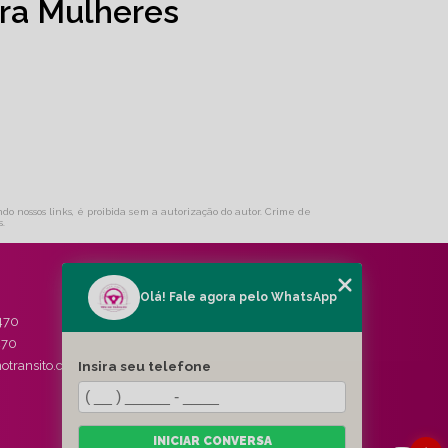
ra Mulheres
ndo nossos links, é proibida sem a autorização do autor. Crime de
s
.
Olá! Fale agora pelo WhatsApp
MENU
470
HOME
470
QUEM SOMOS
Insira seu telefone
otransito.com.br
SERVIÇOS
BLOG
CONTATO
CATEGORIAS
INICIAR CONVERSA