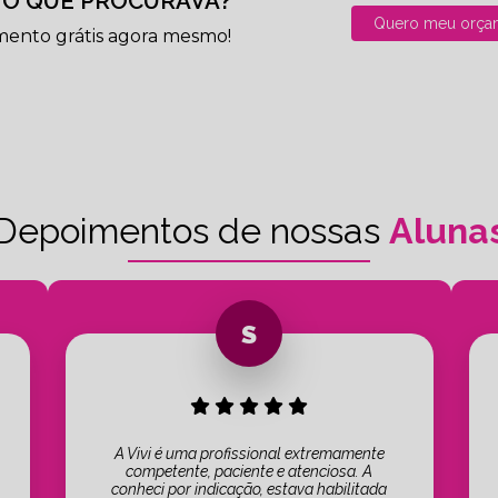
O QUE PROCURAVA?
Quero meu orça
mento grátis agora mesmo!
Depoimentos de nossas
Aluna
A Vivi é uma profissional extremamente
competente, paciente e atenciosa. A
conheci por indicação, estava habilitada