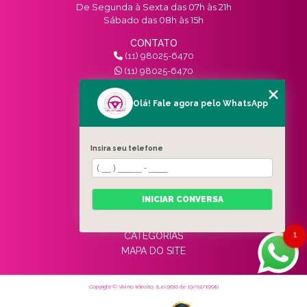
De Segunda à Sexta das 07h às 21h
Sábado das 08h às 15h
CONTATO
(11) 98025-6470
(11) 98025-6470
contato@vivinotransito.com.br
SIGA-NOS!
Olá! Fale agora pelo WhatsApp
MENU
Insira seu telefone
HOME
QUEM SOMOS
SERVIÇOS
INICIAR CONVERSA
BLOG
CONTATO
1
CATEGORIAS
MAPA DO SITE
Copyright © Vivi no trânsito. (Lei 9610 de 19/02/1998)