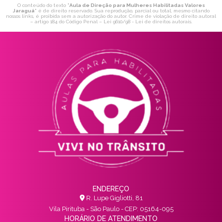
O conteúdo do texto "
Aula de Direção para Mulheres Habilitadas Valores
Jaraguá
" é de direito reservado. Sua reprodução, parcial ou total, mesmo citando
nossos links, é proibida sem a autorização do autor. Crime de violação de direito autoral
– artigo 184 do Código Penal –
Lei 9610/98 - Lei de direitos autorais
.
ENDEREÇO
R. Lupe Gigliotti, 81
Vila Pirituba - São Paulo - CEP: 05164-095
HORÁRIO DE ATENDIMENTO