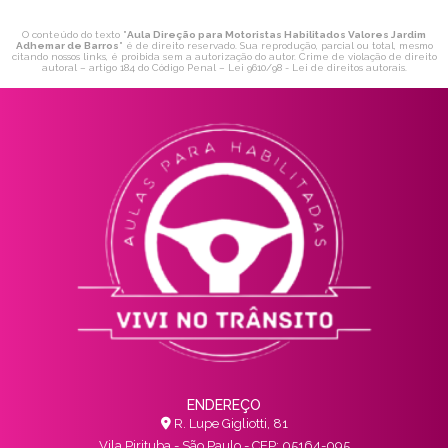
O conteúdo do texto "
Aula Direção para Motoristas Habilitados Valores Jardim
Adhemar de Barros
" é de direito reservado. Sua reprodução, parcial ou total, mesmo
citando nossos links, é proibida sem a autorização do autor. Crime de violação de direito
autoral – artigo 184 do Código Penal –
Lei 9610/98 - Lei de direitos autorais
.
ENDEREÇO
R. Lupe Gigliotti, 81
Vila Pirituba - São Paulo - CEP: 05164-095