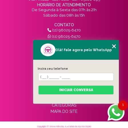
HORÁRIO DE ATENDIMENTO
De Segunda à Sexta das 07h às 21h
Sábado das 08h às 15h
CONTATO
(11) 98025-6470
(11) 98025-6470
contato@vivinotransito.com.br
SIGA-NOS!
Olá! Fale agora pelo WhatsApp
MENU
Insira seu telefone
HOME
QUEM SOMOS
SERVIÇOS
INICIAR CONVERSA
BLOG
CONTATO
1
CATEGORIAS
MAPA DO SITE
Copyright © Vivi no trânsito. (Lei 9610 de 19/02/1998)